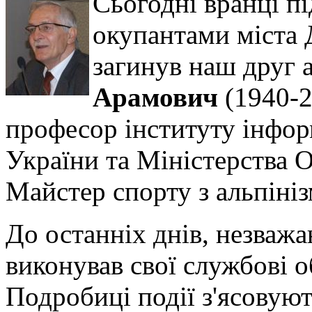
Сьогодні вранці пі
окупантами міста Д
загинув наш друг 
Арамович
(1940-2
професор інституту інфо
України та Міністерства О
Майстер спорту з альпінізм
До останніх днів, незважа
виконував свої службові об
Подробиці події з'ясову