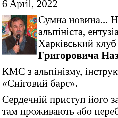
6 April, 2022
Сумна новина... 
альпініста, ентуз
Харківський клуб 
Григоровича Наз
КМС з альпінізму, інструкт
«Сніговий барс».
Сердечній приступ його за
там проживають або переб