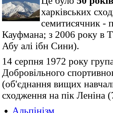
Це було
50 рокі
харківських схо
семитисячник - п
Кауфмана; з 2006 року в Т
Абу алі ібн Сини).
14 серпня 1972 року група
Добровільного спортивног
(об'єднання вищих навчал
сходження на пік Леніна (
Альпінізм