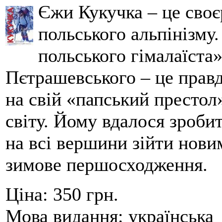
Єжи Кукучка – це своє
польського альпінізму
польського гімалаїста
Пєтрашевського – це прав
на свій «папський престол
світу. Йому вдалося зробит
на всі вершини зійти нов
зимове першосходження.
Ціна:
350 грн.
Мова видання:
українська