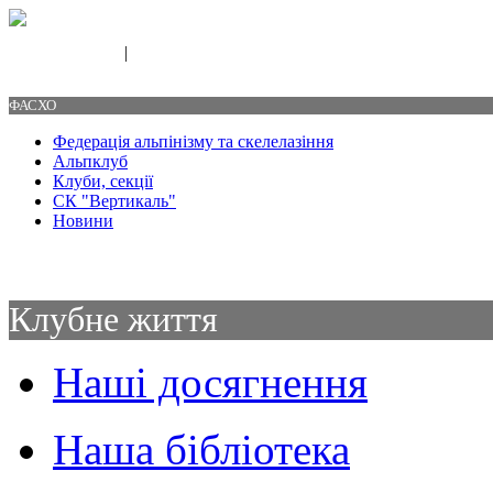
|
Свяжитесь с нами
Контакты
ФАСХО
Федерація альпінізму та скелелазіння
Альпклуб
Клуби, секції
СК "Вертикаль"
Новини
Клубне життя
Наші досягнення
Наша бібліотека