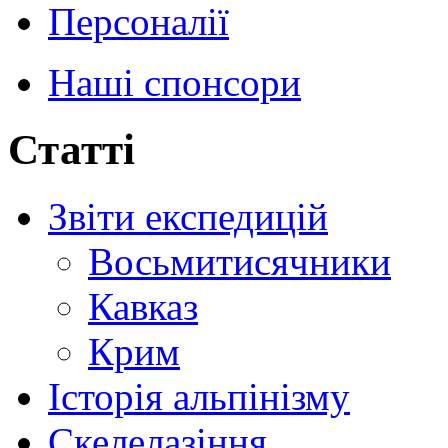
Персоналії
Наші спонсори
Статті
Звіти експедицій
Восьмитисячники
Кавказ
Крим
Історія альпінізму
Скелелазіння