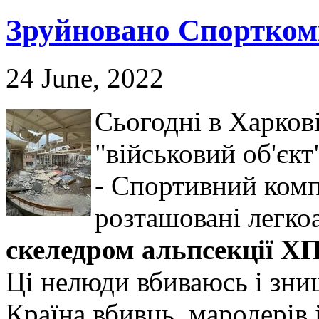
Зруйновано Спорткомп
24 June, 2022
Сьогодні в Харков
"військовий об'єкт
- Спортивний комп
розташовані легко
скеледром альпсекції ХП
Ці нелюди вбиваюсь і зни
Країна вбивць, мародерів і