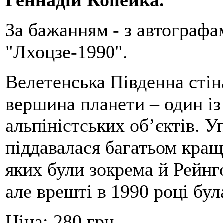
Геннадій Копейка.
За бажанням - з автографа
"Лхоцзе-1990".
Велетенська Південна стін
вершина планети – один із
альпіністських об’єктів. У
піддавалася багатьом кращі
яких були зокрема й Рейн
але врешті в 1990 році бул
Ціна:
280 грн.