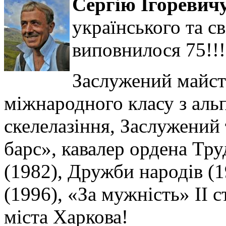
Сергію Ігореви
українського та св
виповнилося 75!!!
Заслужений майст
міжнародного класу з альп
скелелазіння, Заслужений
барс», кавалер ордена Тр
(1982), Дружби народів (19
(1996), «За мужність» II 
міста Харкова!