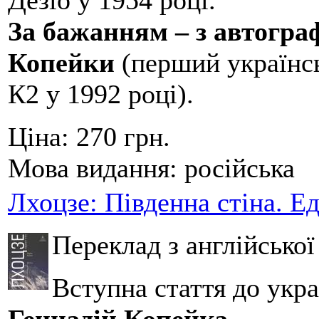
Дезіо у 1954 році.
За бажанням – з автогр
Копейки
(перший українсь
К2 у 1992 році).
Ціна:
270 грн.
Мова видання:
російська
Лхоцзе: Південна стіна. Е
Переклад з англійсько
Вступна стаття до укра