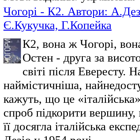
Чогорі - К2. Автори: А.Дез
Є.Кукучка, Г.Копейка
К2, вона ж Чогорі, вон
Остен - друга за висот
світі після Евересту. 
наймістичніша, найнедосту
кажуть, що це «італійська
спроб підкорити вершину,
її досягла італійська експ