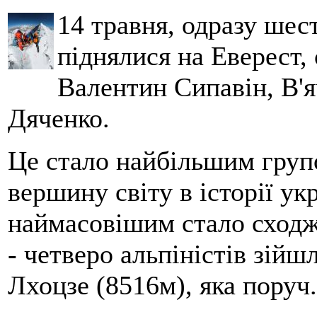
14 травня, одразу шес
піднялися на Еверест, 
Валентин Сипавін, В'
Дяченко.
Це стало найбільшим гру
вершину світу в історії ук
наймасовішим стало сходж
- четверо альпіністів зійш
Лхоцзе (8516м), яка поруч