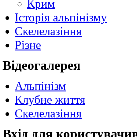
Крим
Історія альпінізму
Скелелазіння
Різне
Відеогалерея
Альпінізм
Клубне життя
Скелелазіння
Вхід для користувачи