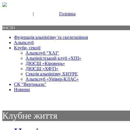
|
Головна
Свяжитесь с нами
Контакты
ФАСХО
Федерація альпінізму та скелелазіння
Альпклуб
Клуби, секції
Альпклуб "ХАІ"
Альпіністський клуб «ХПІ»
ДЮСШ «Кіровець»
ДЮСШ «ХФТІ»
Секція альпінізму ХНУРЕ
Альпклуб «Універ-КЛАС»
СК "Вертикаль"
Новини
Клубне життя