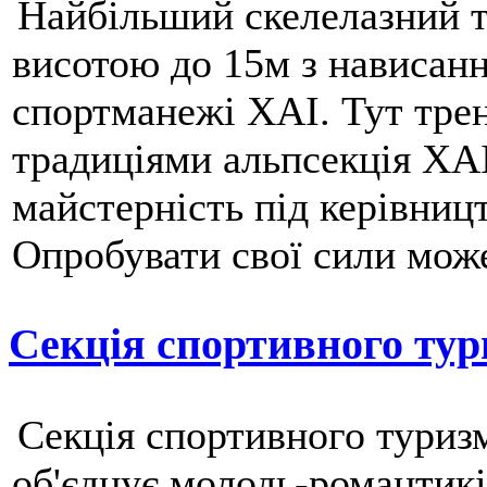
Найбільший скелелазний т
висотою до 15м з нависанн
спортманежі ХАІ. Тут трен
традиціями альпсекція ХА
майстерність під керівниц
Опробувати свої сили може
Секція спортивного ту
Секція спортивного туриз
об'єднує молодь-романтиків