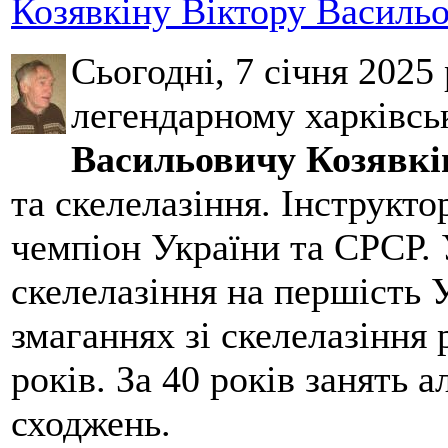
Козявкіну Віктору Васильо
Сьогодні, 7 січня 2025
легендарному харківсь
Васильовичу Козявкі
та скелелазіння. Інструктор
чемпіон України та СРСР. 
скелелазіння на першість У
змаганнях зі скелелазіння 
років. За 40 років занять 
сходжень.