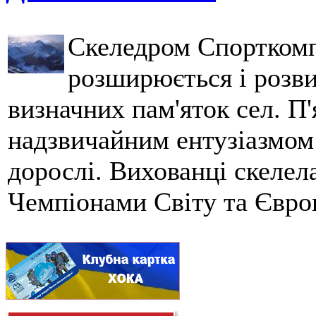
Скеледром Спорткомп
розширюється і розви
визначних пам'яток сел. П'
надзвичайним ентузіазмом 
дорослі. Вихованці скеле
Чемпіонами Світу та Євро