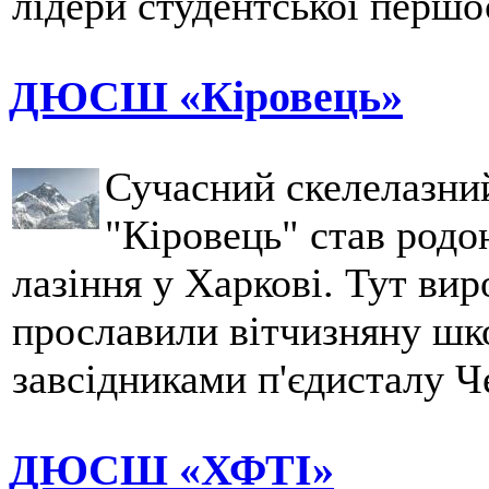
лідери студентської першо
ДЮСШ «Кіровець»
Сучасний скелелазни
"Кіровець" став родо
лазіння у Харкові. Тут вир
прославили вітчизняну шк
завсідниками п'єдисталу Ч
ДЮСШ «ХФТІ»