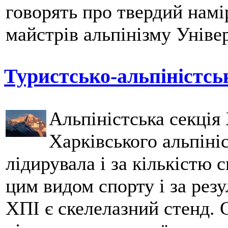
говорять про твердий нам
майстрів альпінізму Уніве
Туристсько-альпіністсь
Альпіністська секція
Харківського альпініс
лідирувала і за кількістю
цим видом спорту і за рез
ХПІ є скелелазний стенд. 