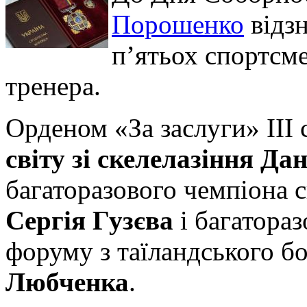
Порошенко
відз
п’ятьох спортсме
тренера.
Орденом «За заслуги» ІІІ
світу зі скелелазіння Да
багаторазового чемпіона с
Сергія Гузєва
і багатора
форуму з таїландського 
Любченка
.