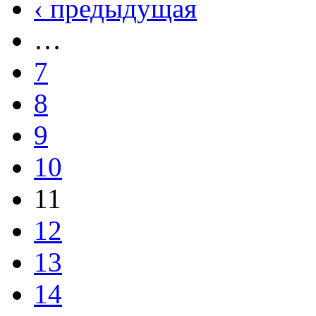
‹ предыдущая
…
7
8
9
10
11
12
13
14