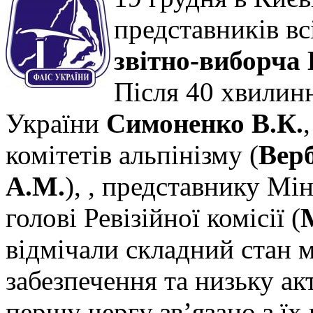
представників вс
звітно-виборча
Після 40 хвилин
України
Симоненко В.К.
комітетів альпінізму (
Верб
А.М.
), , представнику Мін
голові Ревізійної комісії (
відмічали складний стан 
забезпечення та низьку ак
першу чергу зв’язано з ї