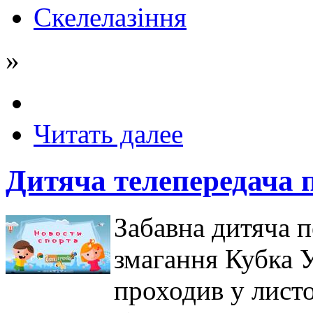
Скелелазіння
»
Читать далее
Дитяча телепередача п
Забавна дитяча п
змагання Кубка У
проходив у листо