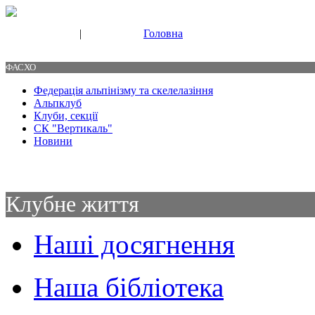
|
Головна
Свяжитесь с нами
Контакты
ФАСХО
Федерація альпінізму та скелелазіння
Альпклуб
Клуби, секції
СК "Вертикаль"
Новини
Клубне життя
Наші досягнення
Наша бібліотека