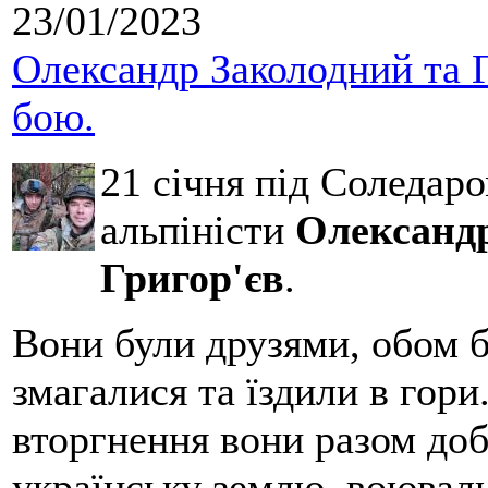
23/01/2023
Олександр Заколодний та Г
бою.
21 січня під Соледар
альпіністи
Олександр
Григор'єв
.
Вони були друзями, обом б
змагалися та їздили в гори
вторгнення вони разом до
українську землю, воювали