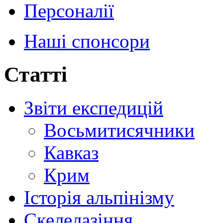
Персоналії
Наші спонсори
Статті
Звіти експедицій
Восьмитисячники
Кавказ
Крим
Історія альпінізму
Скелелазіння