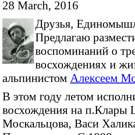
28 March, 2016
Друзья, Единомышл
Предлагаю размест
воспоминаний о тр
восхождениях и жи
альпинистом
Алексеем М
В этом году летом исполни
восхождения на п.Клары
Москальцова, Васи Халика