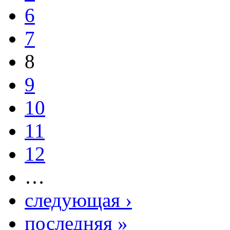
6
7
8
9
10
11
12
…
следующая ›
последняя »