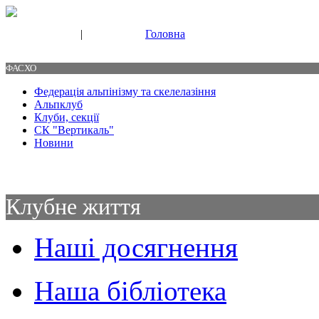
|
Головна
Свяжитесь с нами
Контакты
ФАСХО
Федерація альпінізму та скелелазіння
Альпклуб
Клуби, секції
СК "Вертикаль"
Новини
Клубне життя
Наші досягнення
Наша бібліотека