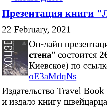
Презентация книги "Л
22 February, 2021
Он-лайн презентаци
стена
" состоится
2
Киевское) по ссыл
oE3aMdqNs
Издательство Travel Book
и издало книгу швейцарц