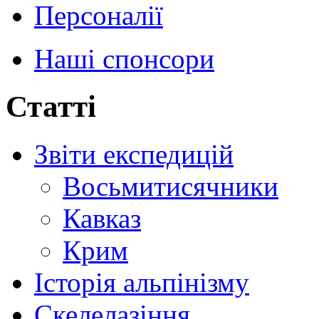
Персоналії
Наші спонсори
Статті
Звіти експедицій
Восьмитисячники
Кавказ
Крим
Історія альпінізму
Скелелазіння