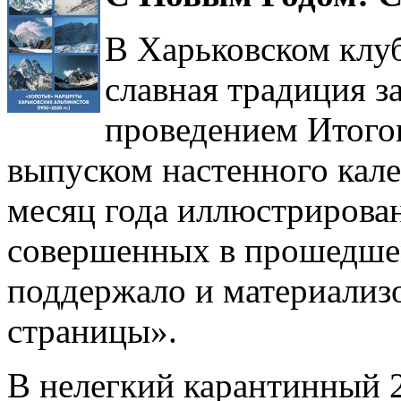
В Харьковском клу
славная традиция з
проведением Итогов
выпуском настенного кале
месяц года иллюстрирова
совершенных в прошедшем
поддержало и материализо
страницы».
В нелегкий карантинный 2