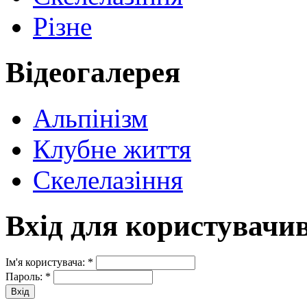
Різне
Відеогалерея
Альпінізм
Клубне життя
Скелелазіння
Вхід для користувачи
Ім'я користувача:
*
Пароль:
*