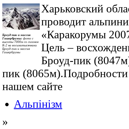
Харьковский обла
проводит альпин
«Каракорумы 2007
Броуд-пик и массив
Гашербрумы:
фото с
высоты 7000м со склонов
Цель – восхожден
К-2 на восьмитысячники
Броуд-пик и массив
Гашербрумы
Броуд-пик (8047м
пик (8065м).Подробности 
нашем сайте
Альпінізм
»