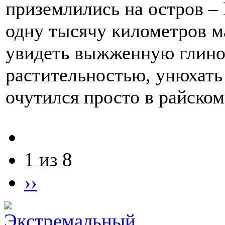
приземлились на остров – 
одну тысячу километров м
увидеть выжженную глино
растительностью, унюхать 
очутился просто в райском
1 из 8
››