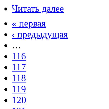
Читать далее
« первая
‹ предыдущая
…
116
117
118
119
120