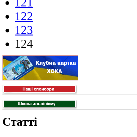
121
122
123
124
Статті