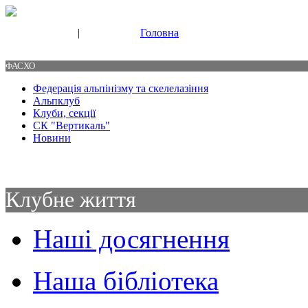
|
Головна
Свяжитесь с нами
Контакты
ФАСХО
Федерація альпінізму та скелелазіння
Альпклуб
Клуби, секції
СК "Вертикаль"
Новини
Клубне життя
Наші досягнення
Наша бібліотека