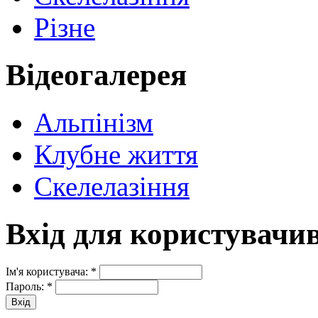
Різне
Відеогалерея
Альпінізм
Клубне життя
Скелелазіння
Вхід для користувачи
Ім'я користувача:
*
Пароль:
*