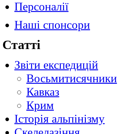
Персоналії
Наші спонсори
Статті
Звіти експедицій
Восьмитисячники
Кавказ
Крим
Історія альпінізму
Скелелазіння