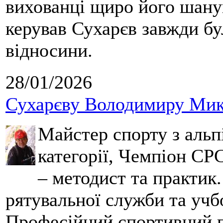
вихованці щиро його шанув
керував Сухарєв завжди бу
відносини.
28/01/2026
Сухарєву Володимиру Мико
Майстер спорту з альпі
категорії, Чемпіон СРС
– методист та практик
рятувальної служби та учб
Професійний спортивний п