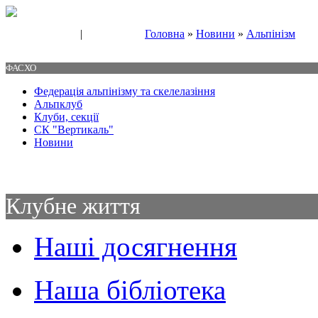
|
Головна
»
Новини
»
Альпінізм
Свяжитесь с нами
Контакты
ФАСХО
Федерація альпінізму та скелелазіння
Альпклуб
Клуби, секції
СК "Вертикаль"
Новини
Клубне життя
Наші досягнення
Наша бібліотека