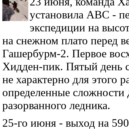
23 июня, команда Х
установила АВС - п
экспедиции на высо
на снежном плато перед 
Гашербурм-2. Первое вос
Хидден-пик. Пятый день с
не характерно для этого р
определенные сложности 
разорванного ледника.
25-го июня - выход на 590