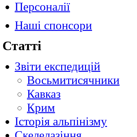
Персоналії
Наші спонсори
Статті
Звіти експедицій
Восьмитисячники
Кавказ
Крим
Історія альпінізму
Скелелазіння