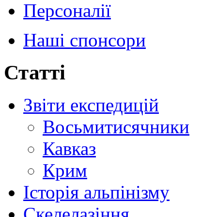
Персоналії
Наші спонсори
Статті
Звіти експедицій
Восьмитисячники
Кавказ
Крим
Історія альпінізму
Скелелазіння