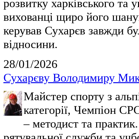
розвитку харківського та у
вихованці щиро його шанув
керував Сухарєв завжди бу
відносини.
28/01/2026
Сухарєву Володимиру Мико
Майстер спорту з альпі
категорії, Чемпіон СРС
– методист та практик
рятувальної служби та учб