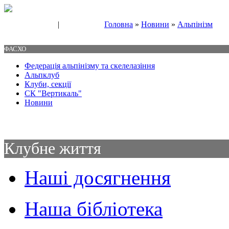
|
Головна
»
Новини
»
Альпінізм
Свяжитесь с нами
Контакты
ФАСХО
Федерація альпінізму та скелелазіння
Альпклуб
Клуби, секції
СК "Вертикаль"
Новини
Клубне життя
Наші досягнення
Наша бібліотека