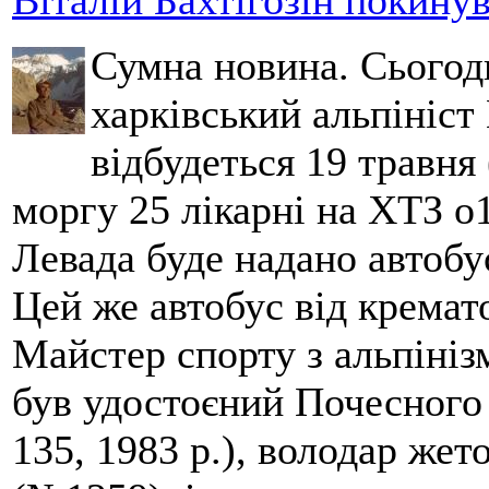
Віталій Бахтігозін покинув 
Сумна новина. Сьогод
харківський альпініст 
відбудеться 19 травня 
моргу 25 лікарні на ХТЗ о
Левада буде надано автобус
Цей же автобус від кремато
Майстер спорту з альпініз
був удостоєний Почесного
135, 1983 р.), володар жет