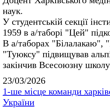
Доцент Харківського меді
наук.
У студентській секції інст
1959 в а/таборі "Цей" під
В а/таборах "Білалакаю", "
"Туюксу" підвищував альпі
закінчив Всесоюзну школу 
23/03/2026
1-ше місце команди харків
України