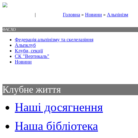
|
Головна
»
Новини
»
Альпінізм
Свяжитесь с нами
Контакты
ФАСХО
Федерація альпінізму та скелелазіння
Альпклуб
Клуби, секції
СК "Вертикаль"
Новини
Клубне життя
Наші досягнення
Наша бібліотека