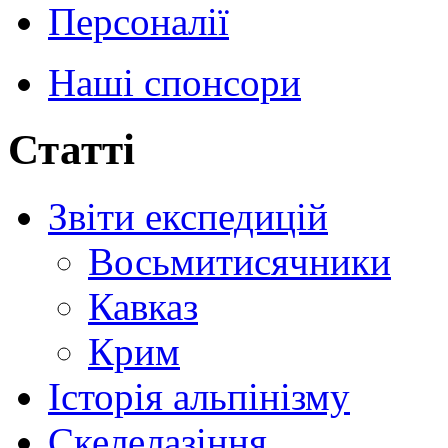
Персоналії
Наші спонсори
Статті
Звіти експедицій
Восьмитисячники
Кавказ
Крим
Історія альпінізму
Скелелазіння