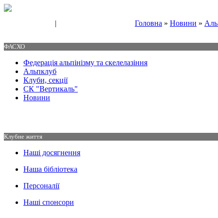
|
Головна
»
Новини
»
Аль
Свяжитесь с нами
Контакты
ФАСХО
Федерація альпінізму та скелелазіння
Альпклуб
Клуби, секції
СК "Вертикаль"
Новини
Клубне життя
Наші досягнення
Наша бібліотека
Персоналії
Наші спонсори