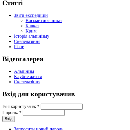
Статті
Звіти експедицій
Восьмитисячники
Кавказ
Крим
Історія альпінізму
Скелелазіння
Різне
Відеогалерея
Альпінізм
Клубне життя
Скелелазіння
Вхід для користувачив
Ім'я користувача:
*
Пароль:
*
Запросити новий пароль