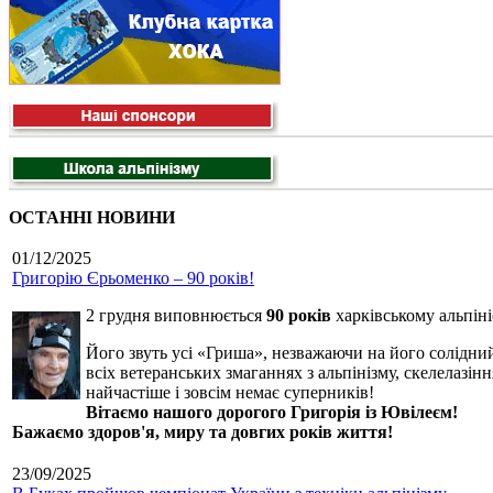
ОСТАННІ НОВИНИ
01/12/2025
Григорію Єрьоменко – 90 років!
2 грудня виповнюється
90 років
харківському альпін
Його звуть усі «Гриша», незважаючи на його солідний
всіх ветеранських змаганнях з альпінізму, скелелазінн
найчастіше і зовсім немає суперників!
Вітаємо нашого дорогого Григорія із Ювілеєм!
Бажаємо здоров'я, миру та довгих років життя!
23/09/2025