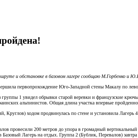
пройдена!
ршруте и обстановке в базовом лагере сообщаю М.Горбенко и Ю.
авершила первопрохождение Юго-Западной стены Макалу по левой
 группы 1 увидел обрывки старой веревки и французские крючь
раинских альпинистов. Общая длина участка впервые пройденной
ий, Круглов) ходом продвинулась по стене и установила Лагерь 4
валов провесили 200 метров до упора в громадный вертикальный
в Базовый Лагерь на отдых. Группа 2 (Бублик, Перевалов) завтра