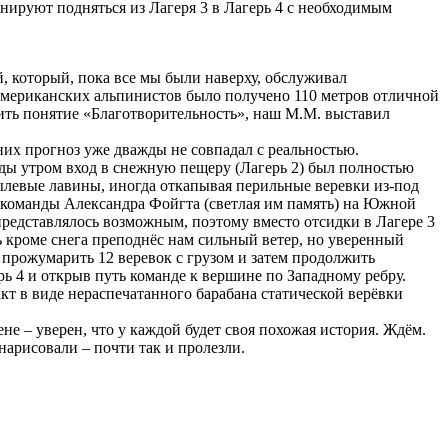
нируют подняться из Лагеря 3 в Лагерь 4 с необходимым
, который, пока все мы были наверху, обслуживал
 американских альпинистов было получено 110 метров отличной
ртить понятие «Благотворительность», наш М.М. выставил
их прогноз уже дважды не совпадал с реальностью.
ажды утром вход в снежную пещеру (Лагерь 2) был полностью
ылевые лавины, иногда откапывая перильные веревки из-под
 команды Александра Фойгта (светлая им память) на Южной
 представлялось возможным, поэтому вместо отсидки в Лагере 3
ь кроме снега преподнёс нам сильный ветер, но уверенный
а прожумарить 12 веревок с грузом и затем продолжить
рь 4 и открыв путь команде к вершине по Западному ребру.
кт в виде нераспечатанного барабана статической верёвки
не – уверен, что у каждой будет своя похожая история. Ждём.
нарисовали – почти так и пролезли.