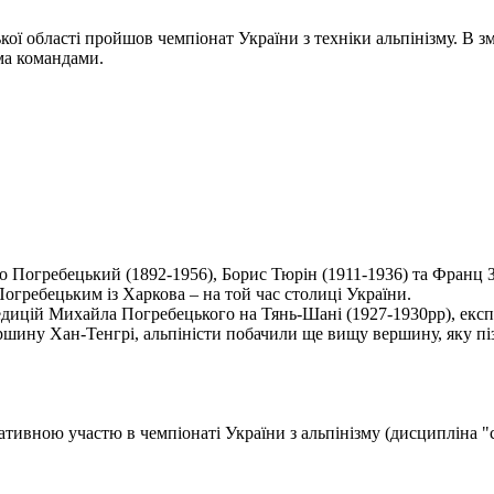
кої області пройшов чемпіонат України з техніки альпінізму. В з
ма командами.
ло Погребецький (1892-1956), Борис Тюрін (1911-1936) та Франц
огребецьким із Харкова – на той час столиці України.
едицій Михайла Погребецького на Тянь-Шані (1927-1930рр), експе
шину Хан-Тенгрі, альпіністи побачили ще вищу вершину, яку піз
ативною участю в чемпіонаті України з альпінізму (дисципліна "