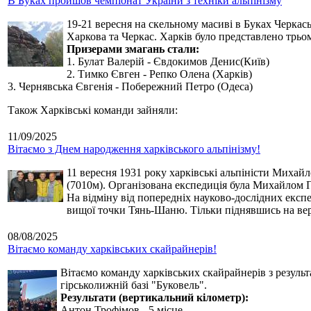
В Буках пройшов чемпіонат України з техніки альпінізму
19-21 вересня на скельному масиві в Буках Черкась
Харкова та Черкас. Харків було представлено трьо
Призерами змагань стали:
1. Булат Валерій - Євдокимов Денис(Київ)
2. Тимко Євген - Репко Олена (Харків)
3. Чернявська Євгенія - Побережний Петро (Одеса)
Також Харківські команди зайняли:
11/09/2025
Вітаємо з Днем народження харківського альпінізму!
11 вересня 1931 року харківські альпіністи Михай
(7010м). Організована експедиція була Михайлом П
На відміну від попередніх науково-дослідних експ
вищої точки Тянь-Шаню. Тільки піднявшись на вер
08/08/2025
Вітаємо команду харківських скайрайнерів!
Вітаємо команду харківських скайрайнерів з результ
гірськолижній базі "Буковель".
Результати (вертикальний кілометр):
Антон Трофімов - 5 місце,