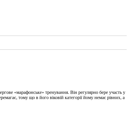
 чергове «марафонське» тренування. Він регулярно бере участь у
еремагає, тому що в його віковій категорії йому немає рівних, а