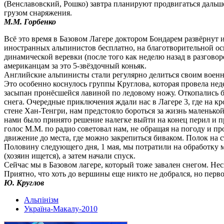
(Венславовский, Рошко) завтра планируют продвигаться дальше
грузом снаряжения.
М.М. Горбенко
Всё это время в Базовом Лагере доктором Бондарем развёрнут
иностранных альпинистов бесплатно, на благотворительной ос
динамической веревки (после того как неделю назад в разгово
американцам за это 5-звёздочный коньяк.
Английские альпинисты стали регулярно делиться своим военн
Это особенно коснулось группы Круглова, которая провела неде
засыпан пронёсшейся лавиной по ледовому ножу. Откопались 
снега. Очередные приключения ждали нас в Лагере 3, где на 
стене Хан-Тенгри, нам предстояло бороться за жизнь маленько
нами было принято решение налегке выйти на конец перил и пр
голос М.М. по радио советовал нам, не обращая на погоду и пр
движение до места, где можно закрепиться биваком. Полок на с
Половину следующего дня, 1 мая, мы потратили на обработку 
(хозяин ищется), а затем начали спуск.
Сейчас мы в Базовом лагере, который тоже завален снегом. Нес
Приятно, что хоть до вершины еще никто не добрался, но перво
Ю. Круглов
Альпінізм
Україна-Макалу-2010