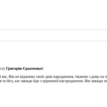
істу
Григорію Єрьоменко!
 вік. Він не відзначає своїх днів народження, тікаючи з дому на
я та бігу, але завжди йде з церемонії нагородження. Він завжди п