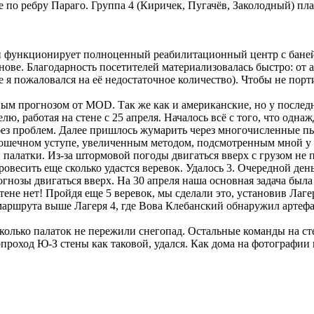
 по ребру Параго. Группа 4 (Киричек, Пугачёв, Заколодный) пла
 и функционирует полноценный реабилитационный центр с баней
нове. Благодарность посетителей материализовалась быстро: от
ре я пожаловался на её недостаточное количество). Чтобы не по
ым прогнозом от MOD. Так же как и американские, но у последн
лю, работая на стене с 25 апреля. Началось всё с того, что одн
без проблем. Далее пришлось жумарить через многочисленные п
крошечном уступе, увеличенным методом, подсмотренным мной у
й палатки. Из-за штормовой погоды двигаться вверх с грузом не
овесить еще сколько удастся веревок. Удалось 3. Очередной ден
огнозы двигаться вверх. На 30 апреля наша основная задача был
тене нет! Пройдя еще 5 веревок, мы сделали это, установив Лаге
маршрута выше Лагеря 4, где Вова Клебанский обнаружил артефа
колько палаток не пережили снегопад. Остальные команды на сте
проход Ю-З стены как таковой, удался. Как дома на фотографии 