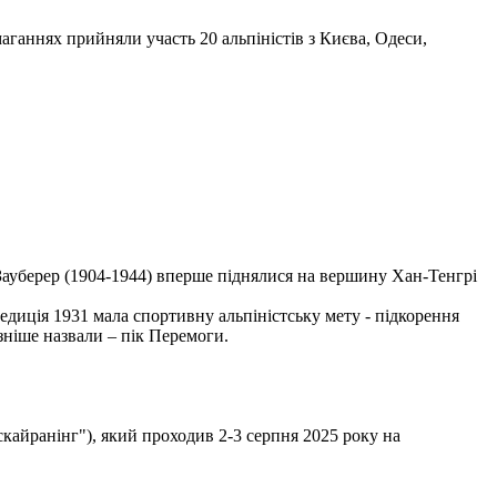
маганнях прийняли участь 20 альпіністів з Києва, Одеси,
 Зауберер (1904-1944) вперше піднялися на вершину Хан-Тенгрі
диція 1931 мала спортивну альпіністську мету - підкорення
ніше назвали – пік Перемоги.
скайранінг"), який проходив 2-3 серпня 2025 року на