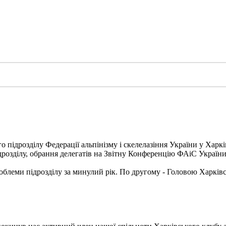
о підрозділу Федерації альпінізму і скелелазіння України у Харкі
ідрозділу, обрання делегатів на Звітну Конференцію ФАіС України
блеми підрозділу за минулий рік. По другому - Головою Харківс