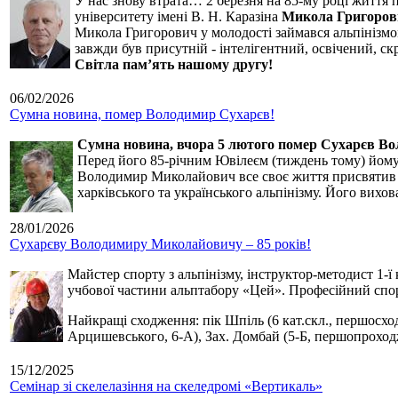
У нас знову втрата… 2 березня на 85-му році життя 
університету імені В. Н. Каразіна
Микола Григоров
Микола Григорович у молодості займався альпінізмом
завжди був присутній - інтелігентний, освічений, 
Світла пам’ять нашому другу!
06/02/2026
Сумна новина, помер Володимир Сухарєв!
Сумна новина,
вчора 5 лютого помер Сухарєв В
Перед його 85-річним Ювілеєм (тиждень тому) йому р
Володимир Миколайович все своє життя присвятив сп
харківського та українського альпінізму. Його вихо
28/01/2026
Сухарєву Володимиру Миколайовичу – 85 років!
Майстер спорту з альпінізму, інструктор-методист 1-ї
учбової частини альптабору «Цей». Професійний спор
Найкращі сходження: пік Шпіль (6 кат.скл., першосхо
Арцишевського, 6-А), Зах. Домбай (5-Б, першопроход
15/12/2025
Семінар зі скелелазіння на скеледромі «Вертикаль»