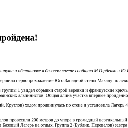
пройдена!
ршруте и обстановке в базовом лагере сообщаю М.Горбенко и Ю.
авершила первопрохождение Юго-Западной стены Макалу по левой
 группы 1 увидел обрывки старой веревки и французские крючь
раинских альпинистов. Общая длина участка впервые пройденной
ий, Круглов) ходом продвинулась по стене и установила Лагерь 4
валов провесили 200 метров до упора в громадный вертикальный
в Базовый Лагерь на отдых. Группа 2 (Бублик, Перевалов) завтра