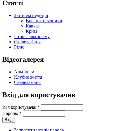
Статті
Звіти експедицій
Восьмитисячники
Кавказ
Крим
Історія альпінізму
Скелелазіння
Різне
Відеогалерея
Альпінізм
Клубне життя
Скелелазіння
Вхід для користувачив
Ім'я користувача:
*
Пароль:
*
Запросити новий пароль