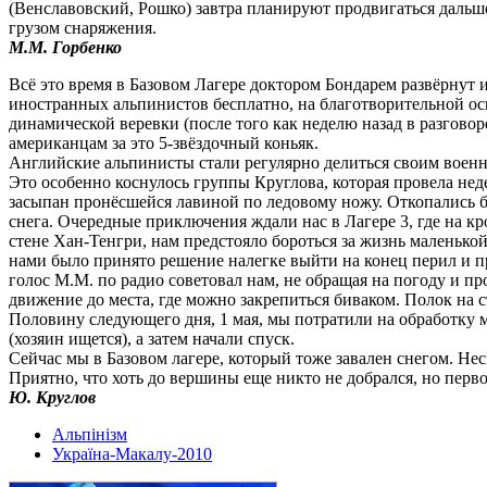
(Венславовский, Рошко) завтра планируют продвигаться дальше
грузом снаряжения.
М.М. Горбенко
Всё это время в Базовом Лагере доктором Бондарем развёрнут
иностранных альпинистов бесплатно, на благотворительной ос
динамической веревки (после того как неделю назад в разгово
американцам за это 5-звёздочный коньяк.
Английские альпинисты стали регулярно делиться своим военн
Это особенно коснулось группы Круглова, которая провела неде
засыпан пронёсшейся лавиной по ледовому ножу. Откопались 
снега. Очередные приключения ждали нас в Лагере 3, где на 
стене Хан-Тенгри, нам предстояло бороться за жизнь маленько
нами было принято решение налегке выйти на конец перил и пр
голос М.М. по радио советовал нам, не обращая на погоду и пр
движение до места, где можно закрепиться биваком. Полок на с
Половину следующего дня, 1 мая, мы потратили на обработку 
(хозяин ищется), а затем начали спуск.
Сейчас мы в Базовом лагере, который тоже завален снегом. Нес
Приятно, что хоть до вершины еще никто не добрался, но перво
Ю. Круглов
Альпінізм
Україна-Макалу-2010