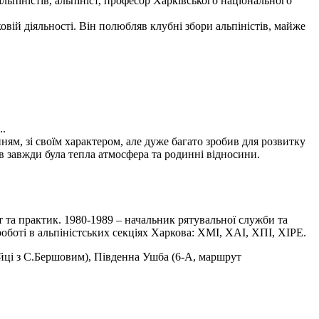
льпіністів, альпініст, професор Харківського національного
вій діяльності. Він полюбляв клубні збори альпіністів, майже
..
м, зі своїм характером, але дуже багато зробив для розвитку
в завжди була тепла атмосфера та родинні відносини.
ст та практик. 1980-1989 – начальник рятувальної служби та
боті в альпіністських секціях Харкова: ХМІ, ХАІ, ХПІ, ХІРЕ.
ійці з С.Бершовим), Південна Ушба (6-А, маршрут