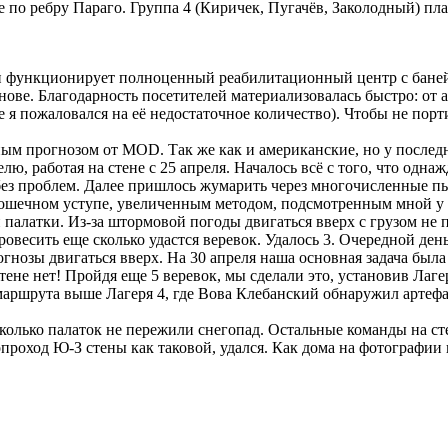
 по ребру Параго. Группа 4 (Киричек, Пугачёв, Заколодный) пла
 и функционирует полноценный реабилитационный центр с баней
нове. Благодарность посетителей материализовалась быстро: от
ре я пожаловался на её недостаточное количество). Чтобы не по
ым прогнозом от MOD. Так же как и американские, но у последн
лю, работая на стене с 25 апреля. Началось всё с того, что одн
без проблем. Далее пришлось жумарить через многочисленные п
крошечном уступе, увеличенным методом, подсмотренным мной у
й палатки. Из-за штормовой погоды двигаться вверх с грузом не
овесить еще сколько удастся веревок. Удалось 3. Очередной ден
огнозы двигаться вверх. На 30 апреля наша основная задача был
тене нет! Пройдя еще 5 веревок, мы сделали это, установив Лаге
маршрута выше Лагеря 4, где Вова Клебанский обнаружил артефа
колько палаток не пережили снегопад. Остальные команды на сте
проход Ю-З стены как таковой, удался. Как дома на фотографии 