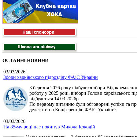
ОСТАННІ НОВИНИ
03/03/2026
Збори харківського підрозділу ФАіС України
3 березня 2026 року відбулися збори Відокремленог
роботу у 2025 році, вибори Голови харківського п
відбудеться 14.03.2026р.
По первому питанню були обговорені успіхи та про
делегати на Конференцію ФАіС України:
03/03/2026
На 85-му році нас покинув Микола Кокодій