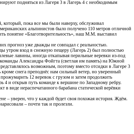
нируют подняться из Лагеря 3 в Лагерь 4 с необходимым
, который, пока все мы были наверху, обслуживал
 американских альпинистов было получено 110 метров отличной
ртить понятие «Благотворительность», наш М.М. выставил
их прогноз уже дважды не совпадал с реальностью.
ажды утром вход в снежную пещеру (Лагерь 2) был полностью
ылевые лавины, иногда откапывая перильные веревки из-под
 команды Александра Фойгта (светлая им память) на Южной
 представлялось возможным, поэтому вместо отсидки в Лагере 3
ь кроме снега преподнёс нам сильный ветер, но уверенный
а прожумарить 12 веревок с грузом и затем продолжить
рь 4 и открыв путь команде к вершине по Западному ребру.
кт в виде нераспечатанного барабана статической верёвки
не – уверен, что у каждой будет своя похожая история. Ждём.
нарисовали – почти так и пролезли.