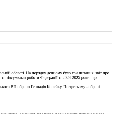
вській області. На порядку денному було три питання: звіт про
 за підсумками роботи Федерації за 2024-2025 роки, що
ького ВП обрано Геннадія Копейку. По третьому - обрані