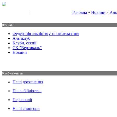
|
Головна
»
Новини
»
Аль
Свяжитесь с нами
Контакты
ФАСХО
Федерація альпінізму та скелелазіння
Альпклуб
Клуби, секції
СК "Вертикаль"
Новини
Клубне життя
Наші досягнення
Наша бібліотека
Персоналії
Наші спонсори