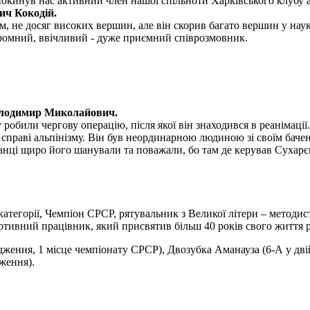
покинув нас активний член нашої спільноти Харківського клубу а
ич Кокодій.
, не досяг високих вершин, але він скорив багато вершин у науко
скромний, ввічливий - дуже приємний співрозмовник.
олодимир Миколайович.
обили чергову операцію, після якої він знаходився в реанімації.
раві альпінізму. Він був неординарною людиною зі своїм бачення
ванці щиро його шанували та поважали, бо там де керував Сухарє
 категорії, Чемпіон СРСР, рятувальник з Великої літери – методи
тивний працівник, який присвятив більш 40 років свого життя ро
дження, 1 місце чемпіонату СРСР), Двозубка Аманауза (6-А у дв
ження).