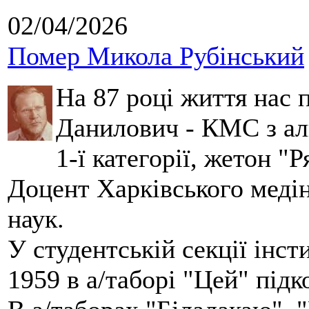
02/04/2026
Помер Микола Рубінський
На 87 році життя нас
Данилович - КМС з аль
1-ї категорії, жетон "
Доцент Харківського меді
наук.
У студентській секції інст
1959 в а/таборі "Цей" під