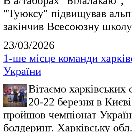
В а/таборах "Білалакаю", "
"Туюксу" підвищував альпі
закінчив Всесоюзну школу 
23/03/2026
1-ше місце команди харків
України
Вітаємо харківських 
20-22 березня в Києві
пройшов чемпіонат України
болдеринг. Харківську обл