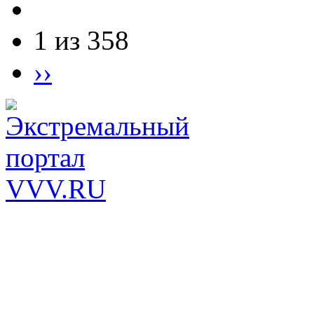
1 из 358
››