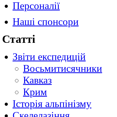
Персоналії
Наші спонсори
Статті
Звіти експедицій
Восьмитисячники
Кавказ
Крим
Історія альпінізму
Скелелазіння