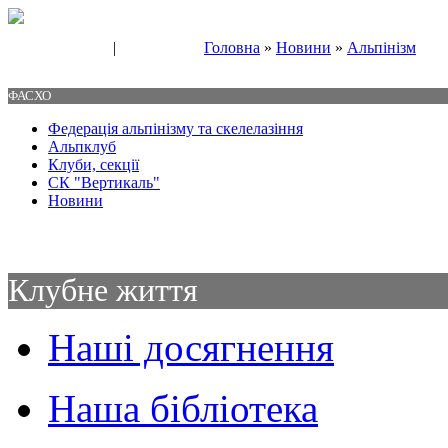
|
Головна
»
Новини
»
Альпінізм
Свяжитесь с нами
Контакты
ФАСХО
Федерація альпінізму та скелелазіння
Альпклуб
Клуби, секції
СК "Вертикаль"
Новини
Клубне життя
Наші досягнення
Наша бібліотека