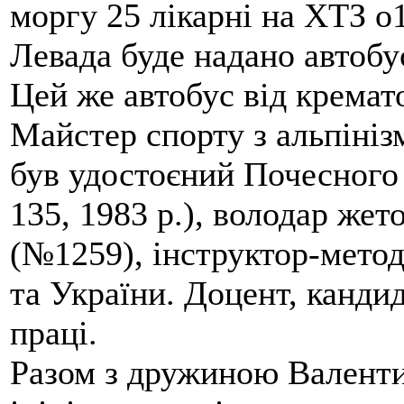
моргу 25 лікарні на ХТЗ о
Левада буде надано автобус
Цей же автобус від кремато
Майстер спорту з альпініз
був удостоєний Почесного
135, 1983 р.), володар жет
(№1259), інструктор-метод
та України. Доцент, кандид
праці.
Разом з дружиною Валенти