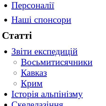
Персоналії
Наші спонсори
Статті
Звіти експедицій
Восьмитисячники
Кавказ
Крим
Історія альпінізму
Скелелазіння