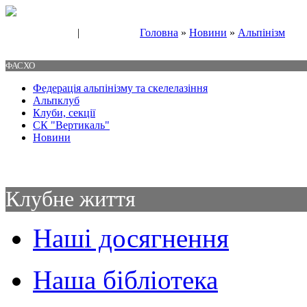
|
Головна
»
Новини
»
Альпінізм
Свяжитесь с нами
Контакты
ФАСХО
Федерація альпінізму та скелелазіння
Альпклуб
Клуби, секції
СК "Вертикаль"
Новини
Клубне життя
Наші досягнення
Наша бібліотека