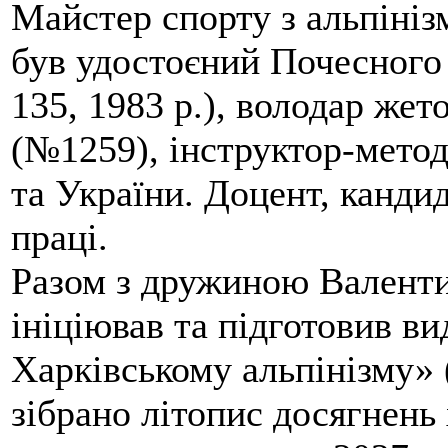
Майстер спорту з альпініз
був удостоєний Почесного
135, 1983 р.), володар жет
(№1259), інструктор-метод
та України. Доцент, кандид
праці.
Разом з дружиною Валенти
ініціював та підготовив ви
Харківському альпінізму» 
зібрано літопис досягнень 