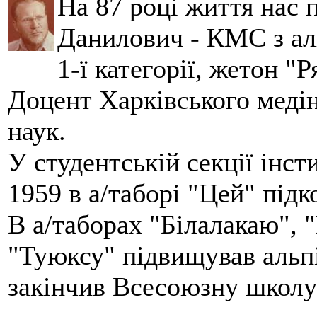
На 87 році життя нас
Данилович - КМС з аль
1-ї категорії, жетон "
Доцент Харківського меді
наук.
У студентській секції інст
1959 в а/таборі "Цей" під
В а/таборах "Білалакаю", "
"Туюксу" підвищував альпі
закінчив Всесоюзну школу 