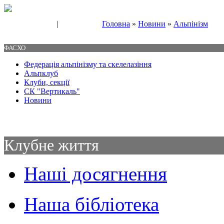
|
Головна
»
Новини
»
Альпінізм
Свяжитесь с нами
Контакты
ФАСХО
Федерація альпінізму та скелелазіння
Альпклуб
Клуби, секції
СК "Вертикаль"
Новини
Клубне життя
Наші досягнення
Наша бібліотека