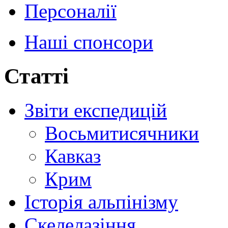
Персоналії
Наші спонсори
Статті
Звіти експедицій
Восьмитисячники
Кавказ
Крим
Історія альпінізму
Скелелазіння