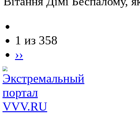
Вітання Дімі Беспалому, 
1 из 358
››