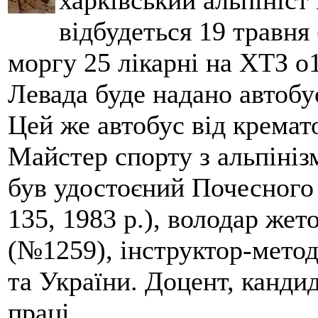
харківський альпініст 
відбудеться 19 травня 
моргу 25 лікарні на ХТЗ о
Левада буде надано автобус
Цей же автобус від кремато
Майстер спорту з альпініз
був удостоєний Почесного
135, 1983 р.), володар жет
(№1259), інструктор-метод
та України. Доцент, кандид
праці.