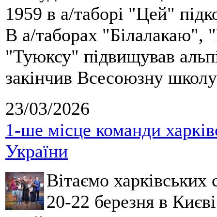
1959 в а/таборі "Цей" під
В а/таборах "Білалакаю", "
"Туюксу" підвищував альпі
закінчив Всесоюзну школу 
23/03/2026
1-ше місце команди харків
України
Вітаємо харківських 
20-22 березня в Києві