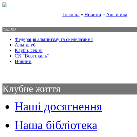
|
Головна
»
Новини
»
Альпінізм
Свяжитесь с нами
Контакты
ФАСХО
Федерація альпінізму та скелелазіння
Альпклуб
Клуби, секції
СК "Вертикаль"
Новини
Клубне життя
Наші досягнення
Наша бібліотека