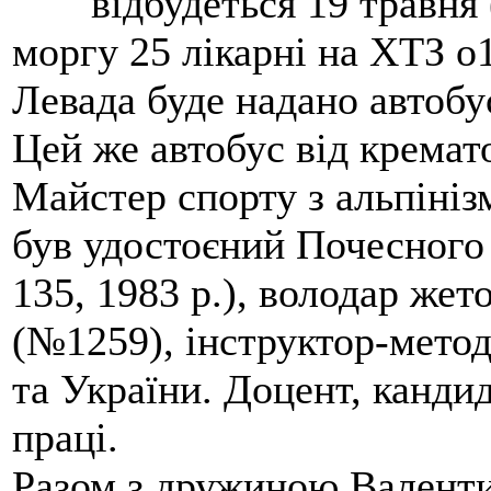
відбудеться 19 травня 
моргу 25 лікарні на ХТЗ о
Левада буде надано автобус
Цей же автобус від кремато
Майстер спорту з альпініз
був удостоєний Почесного
135, 1983 р.), володар жет
(№1259), інструктор-метод
та України. Доцент, кандид
праці.
Разом з дружиною Валенти