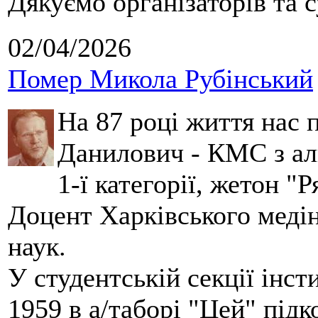
Дякуємо організаторів та с
02/04/2026
Помер Микола Рубінський
На 87 році життя нас
Данилович - КМС з аль
1-ї категорії, жетон "
Доцент Харківського меді
наук.
У студентській секції інст
1959 в а/таборі "Цей" під