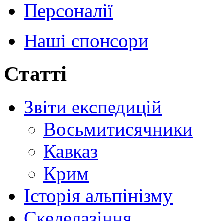
Персоналії
Наші спонсори
Статті
Звіти експедицій
Восьмитисячники
Кавказ
Крим
Історія альпінізму
Скелелазіння