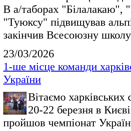
В а/таборах "Білалакаю", "
"Туюксу" підвищував альпі
закінчив Всесоюзну школу 
23/03/2026
1-ше місце команди харків
України
Вітаємо харківських 
20-22 березня в Києві
пройшов чемпіонат України