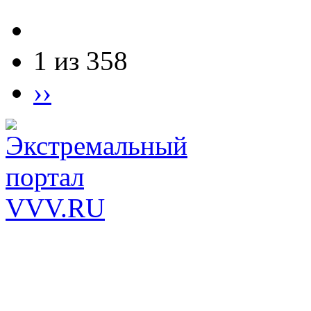
1 из 358
››