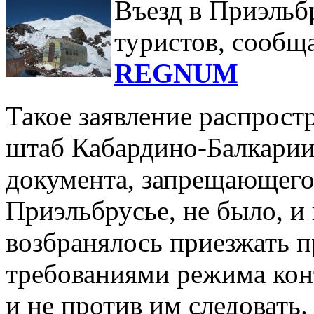
Въезд в Приэльб
туристов, сообщ
REGNUM
Такое заявление распрост
штаб Кабардино-Балкарии
документа, запрещающего
Приэльбрусье, не было, 
возбранялось приезжать п
требованиями режима кон
и не против им следовать.