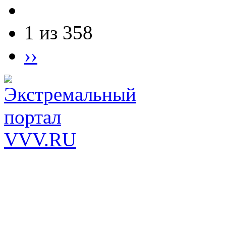
1 из 358
››