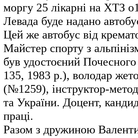
моргу 25 лікарні на ХТЗ о
Левада буде надано автобус
Цей же автобус від кремато
Майстер спорту з альпініз
був удостоєний Почесного
135, 1983 р.), володар жет
(№1259), інструктор-метод
та України. Доцент, кандид
праці.
Разом з дружиною Валенти