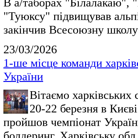
В а/таборах "Білалакаю", "
"Туюксу" підвищував альпі
закінчив Всесоюзну школу 
23/03/2026
1-ше місце команди харків
України
Вітаємо харківських 
20-22 березня в Києві
пройшов чемпіонат України
болдеринг. Харківську обл