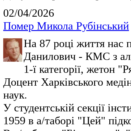
02/04/2026
Помер Микола Рубінський
На 87 році життя нас
Данилович - КМС з аль
1-ї категорії, жетон "
Доцент Харківського меді
наук.
У студентській секції інст
1959 в а/таборі "Цей" під