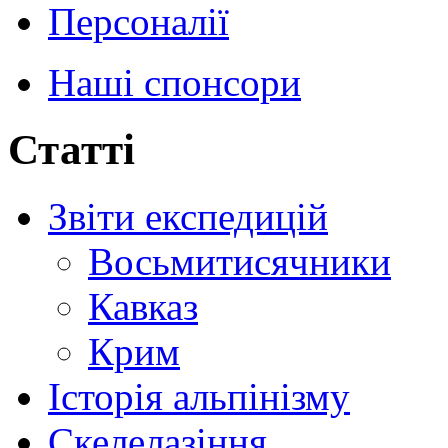
Персоналії
Наші спонсори
Статті
Звіти експедицій
Восьмитисячники
Кавказ
Крим
Історія альпінізму
Скелелазіння