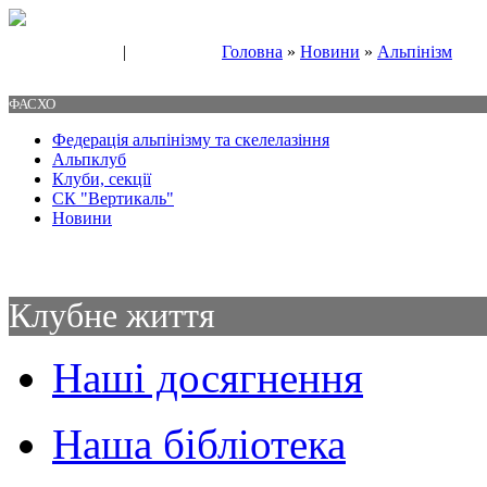
|
Головна
»
Новини
»
Альпінізм
Свяжитесь с нами
Контакты
ФАСХО
Федерація альпінізму та скелелазіння
Альпклуб
Клуби, секції
СК "Вертикаль"
Новини
Клубне життя
Наші досягнення
Наша бібліотека