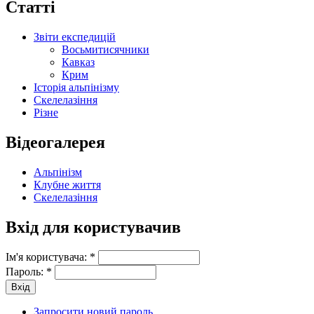
Статті
Звіти експедицій
Восьмитисячники
Кавказ
Крим
Історія альпінізму
Скелелазіння
Різне
Відеогалерея
Альпінізм
Клубне життя
Скелелазіння
Вхід для користувачив
Ім'я користувача:
*
Пароль:
*
Запросити новий пароль