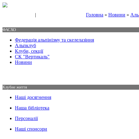
|
Головна
»
Новини
»
Аль
Свяжитесь с нами
Контакты
ФАСХО
Федерація альпінізму та скелелазіння
Альпклуб
Клуби, секції
СК "Вертикаль"
Новини
Клубне життя
Наші досягнення
Наша бібліотека
Персоналії
Наші спонсори