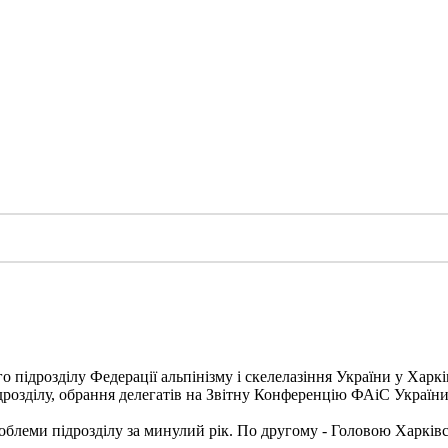
о підрозділу Федерації альпінізму і скелелазіння України у Харкі
ідрозділу, обрання делегатів на Звітну Конференцію ФАіС України
блеми підрозділу за минулий рік. По другому - Головою Харківс