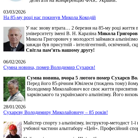
делегати на Конференцію ФАіС України:
03/03/2026
На 85-му році нас покинув Микола Кокодій
У нас знову втрата… 2 березня на 85-му році життя 
університету імені В. Н. Каразіна
Микола Григоров
Микола Григорович у молодості займався альпінізмом
завжди був присутній - інтелігентний, освічений, 
Світла пам’ять нашому другу!
06/02/2026
Сумна новина, помер Володимир Сухарєв!
Сумна новина,
вчора 5 лютого помер Сухарєв В
Перед його 85-річним Ювілеєм (тиждень тому) йому р
Володимир Миколайович все своє життя присвятив сп
харківського та українського альпінізму. Його вихо
28/01/2026
Сухарєву Володимиру Миколайовичу – 85 років!
Майстер спорту з альпінізму, інструктор-методист 1-ї
учбової частини альптабору «Цей». Професійний спор