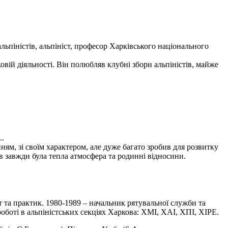
льпіністів, альпініст, професор Харківського національного
вій діяльності. Він полюбляв клубні збори альпіністів, майже
..
м, зі своїм характером, але дуже багато зробив для розвитку
в завжди була тепла атмосфера та родинні відносини.
ст та практик. 1980-1989 – начальник рятувальної служби та
боті в альпіністських секціях Харкова: ХМІ, ХАІ, ХПІ, ХІРЕ.