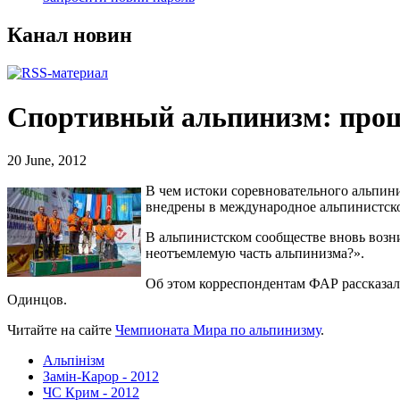
Канал новин
Спортивный альпинизм: про
20 June, 2012
В чем истоки соревновательного альпини
внедрены в международное альпинистско
В альпинистском сообществе вновь возни
неотъемлемую часть альпинизма?».
Об этом корреспондентам ФАР рассказа
Одинцов.
Читайте на сайте
Чемпионата Мира по альпинизму
.
Альпінізм
Замін-Карор - 2012
ЧС Крим - 2012