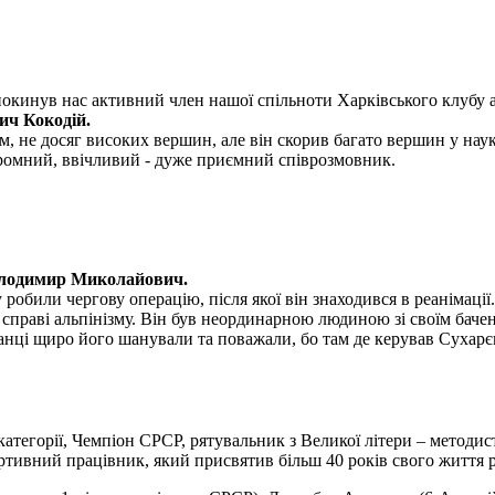
покинув нас активний член нашої спільноти Харківського клубу а
ич Кокодій.
, не досяг високих вершин, але він скорив багато вершин у науко
скромний, ввічливий - дуже приємний співрозмовник.
олодимир Миколайович.
обили чергову операцію, після якої він знаходився в реанімації.
раві альпінізму. Він був неординарною людиною зі своїм бачення
ванці щиро його шанували та поважали, бо там де керував Сухарє
 категорії, Чемпіон СРСР, рятувальник з Великої літери – методи
тивний працівник, який присвятив більш 40 років свого життя ро