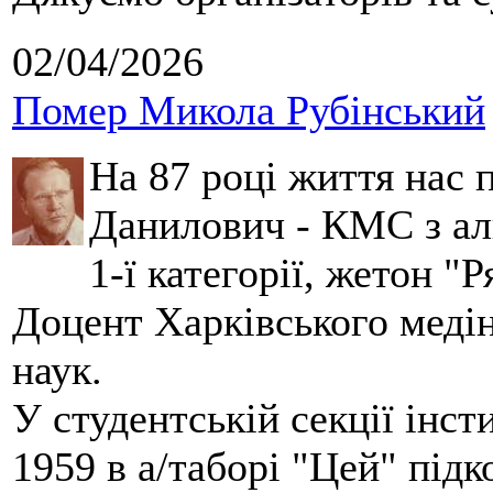
02/04/2026
Помер Микола Рубінський
На 87 році життя нас
Данилович - КМС з аль
1-ї категорії, жетон "
Доцент Харківського меді
наук.
У студентській секції інст
1959 в а/таборі "Цей" під