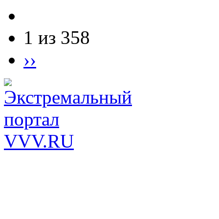
1 из 358
››