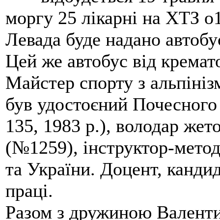
моргу 25 лікарні на ХТЗ о
Левада буде надано автобус
Цей же автобус від кремато
Майстер спорту з альпініз
був удостоєний Почесного
135, 1983 р.), володар жет
(№1259), інструктор-метод
та України. Доцент, кандид
праці.
Разом з дружиною Валенти