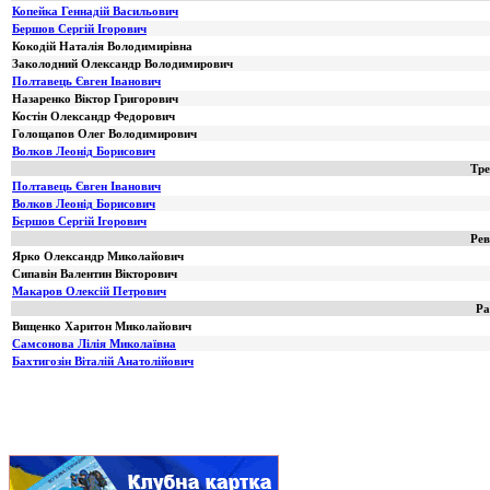
Копейка Геннадій Васильович
Бершов Сергій Ігорович
Кокодій Наталія Володимирівна
Заколодний Олександр Володимирович
Полтавець Євген Іванович
Назаренко Віктор Григорович
Костін Олександр Федорович
Голощапов Олег Володимирович
Волков Леонід Борисович
Тре
Полтавець Євген Іванович
Волков Леонід Борисович
Бєршов Сергій Ігорович
Рев
Ярко Олександр Миколайович
Сипавін Валентин Вікторович
Макаров Олексій Петрович
Ра
Вищенко Харитон Миколайович
Самсонова Лілія Миколаївна
Бахтигозін Віталій Анатолійович