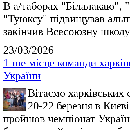
В а/таборах "Білалакаю", "
"Туюксу" підвищував альпі
закінчив Всесоюзну школу 
23/03/2026
1-ше місце команди харків
України
Вітаємо харківських 
20-22 березня в Києві
пройшов чемпіонат України