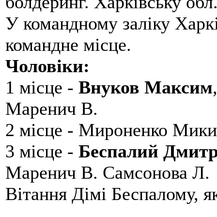
болдеринг. Харківську обл
У командному заліку Харкі
командне місце.
Чоловіки:
1 місце -
Внуков Максим
Маренич В.
2 місце - Мироненко Мики
3 місце -
Беспалий Дмит
Маренич В. Самсонова Л.
Вітання Дімі Беспалому, 