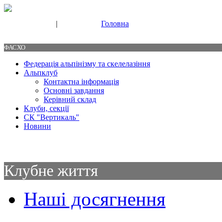
|
Головна
Свяжитесь с нами
Контакты
ФАСХО
Федерація альпінізму та скелелазіння
Альпклуб
Контактна інформація
Основні завдання
Керівний склад
Клуби, секції
СК "Вертикаль"
Новини
Клубне життя
Наші досягнення