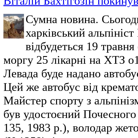
Віталій Бахтігозін покинув 
Сумна новина. Сьогод
харківський альпініст 
відбудеться 19 травня 
моргу 25 лікарні на ХТЗ о
Левада буде надано автобус
Цей же автобус від кремато
Майстер спорту з альпініз
був удостоєний Почесного
135, 1983 р.), володар жет