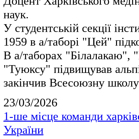
Доцент Харківського меді
наук.
У студентській секції інст
1959 в а/таборі "Цей" під
В а/таборах "Білалакаю", "
"Туюксу" підвищував альпі
закінчив Всесоюзну школу 
23/03/2026
1-ше місце команди харків
України