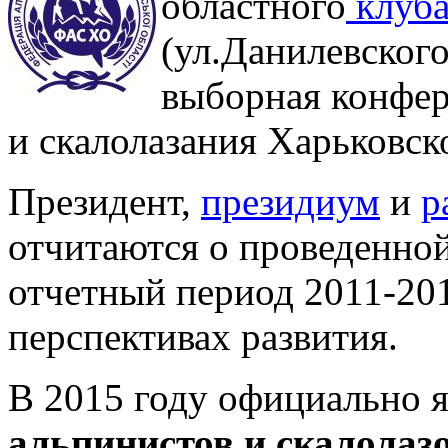
областного
клуб
(ул.Данилевского
выборная конфе
и скалолазания Харьковск
Президент,
президиум
и
р
отчитаются о проведенной 
отчетный период 2011-201
перспективах развития.
В 2015 году официально
альпинистов и скалолаз