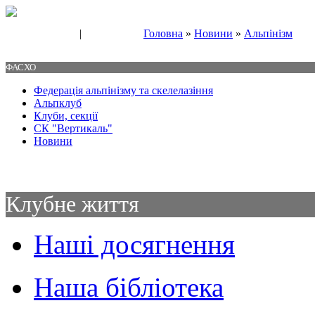
|
Головна
»
Новини
»
Альпінізм
Свяжитесь с нами
Контакты
ФАСХО
Федерація альпінізму та скелелазіння
Альпклуб
Клуби, секції
СК "Вертикаль"
Новини
Клубне життя
Наші досягнення
Наша бібліотека