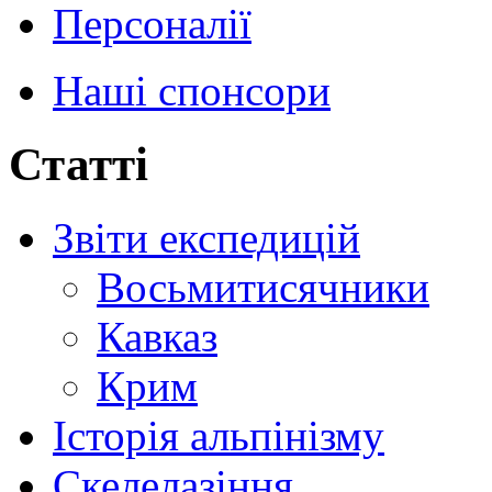
Персоналії
Наші спонсори
Статті
Звіти експедицій
Восьмитисячники
Кавказ
Крим
Історія альпінізму
Скелелазіння