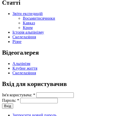
Статті
Звіти експедицій
Восьмитисячники
Кавказ
Крим
Історія альпінізму
Скелелазіння
Різне
Відеогалерея
Альпінізм
Клубне життя
Скелелазіння
Вхід для користувачив
Ім'я користувача:
*
Пароль:
*
Запросити новий пароль