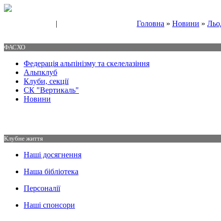
|
Головна
»
Новини
»
Льо
Свяжитесь с нами
Контакты
ФАСХО
Федерація альпінізму та скелелазіння
Альпклуб
Клуби, секції
СК "Вертикаль"
Новини
Клубне життя
Наші досягнення
Наша бібліотека
Персоналії
Наші спонсори