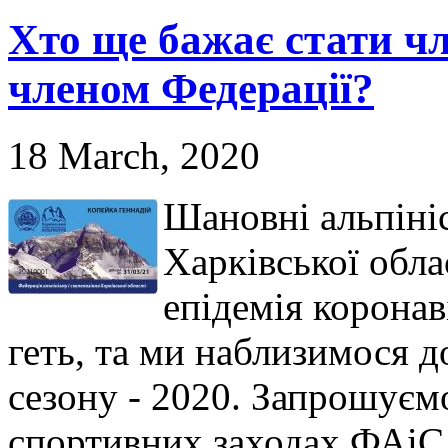
Хто ще бажає стати чл
членом Федерації?
18 March, 2020
Шановні альпініс
Харківської обла
епідемія корона
геть, та ми наблизимося д
сезону - 2020. Запрошуєм
спортивних заходах ФАіС