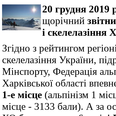
20 грудня 2019 
щорічний
звітни
і скелелазіння 
Згідно з рейтингом регіоні
скелелазіння України, під
Мінспорту, Федерація альп
Харківської області впевне
1-е місце
(альпінізм 1 місц
місце - 3133 бали). А за 