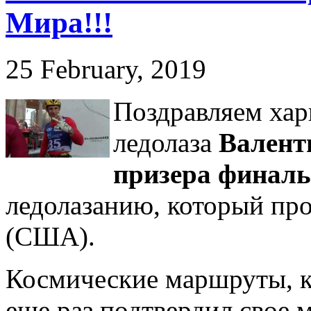
Мира!!!
25 February, 2019
Поздравляем хар
ледолаза
Валент
призера финаль
ледолазанию, который про
(США).
Космические маршруты, к
еще раз подтвердил свое 