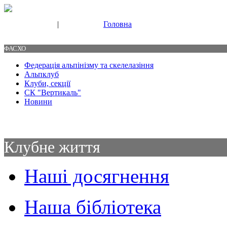
|
Головна
Свяжитесь с нами
Контакты
ФАСХО
Федерація альпінізму та скелелазіння
Альпклуб
Клуби, секції
СК "Вертикаль"
Новини
Клубне життя
Наші досягнення
Наша бібліотека