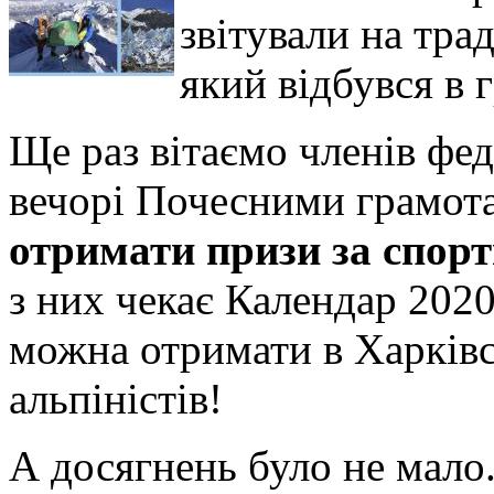
звітували на тр
який відбувся в 
Ще раз вітаємо членів феде
вечорі Почесними грамо
отримати призи за спор
з них чекає Календар 202
можна отримати в Харків
альпіністів!
А досягнень було не мало