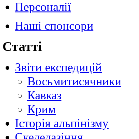
Персоналії
Наші спонсори
Статті
Звіти експедицій
Восьмитисячники
Кавказ
Крим
Історія альпінізму
Скелелазіння