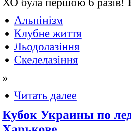
ХО була першою 6 разів!
Альпінізм
Клубне життя
Льодолазіння
Скелелазіння
»
Читать далее
Кубок Украины по лед
Харькове.