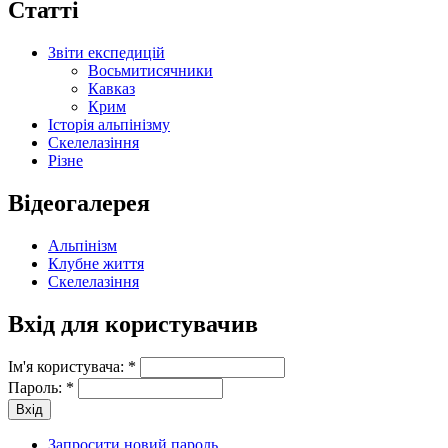
Статті
Звіти експедицій
Восьмитисячники
Кавказ
Крим
Історія альпінізму
Скелелазіння
Різне
Відеогалерея
Альпінізм
Клубне життя
Скелелазіння
Вхід для користувачив
Ім'я користувача:
*
Пароль:
*
Запросити новий пароль