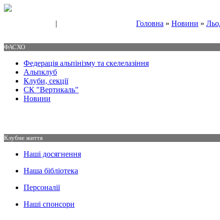
|
Головна
»
Новини
»
Льо
Свяжитесь с нами
Контакты
ФАСХО
Федерація альпінізму та скелелазіння
Альпклуб
Клуби, секції
СК "Вертикаль"
Новини
Клубне життя
Наші досягнення
Наша бібліотека
Персоналії
Наші спонсори