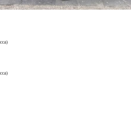
сса)
сса)