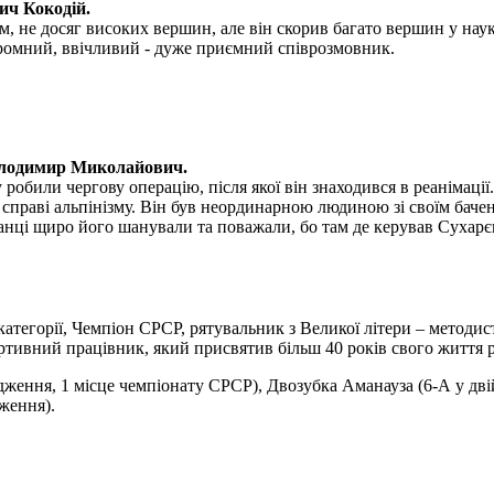
ич Кокодій.
, не досяг високих вершин, але він скорив багато вершин у науко
скромний, ввічливий - дуже приємний співрозмовник.
олодимир Миколайович.
обили чергову операцію, після якої він знаходився в реанімації.
раві альпінізму. Він був неординарною людиною зі своїм бачення
ванці щиро його шанували та поважали, бо там де керував Сухарє
 категорії, Чемпіон СРСР, рятувальник з Великої літери – методи
тивний працівник, який присвятив більш 40 років свого життя ро
дження, 1 місце чемпіонату СРСР), Двозубка Аманауза (6-А у дв
ження).