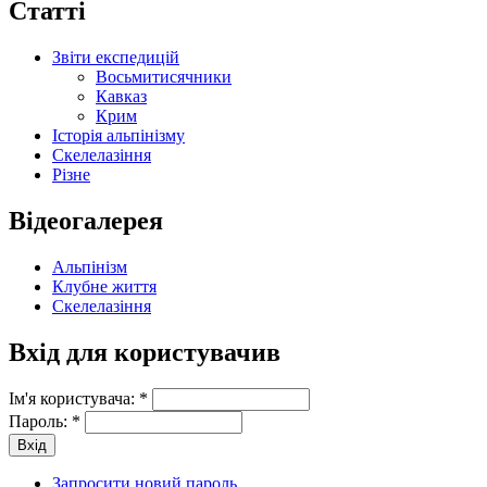
Статті
Звіти експедицій
Восьмитисячники
Кавказ
Крим
Історія альпінізму
Скелелазіння
Різне
Відеогалерея
Альпінізм
Клубне життя
Скелелазіння
Вхід для користувачив
Ім'я користувача:
*
Пароль:
*
Запросити новий пароль