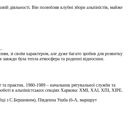
вій діяльності. Він полюбляв клубні збори альпіністів, майже
..
м, зі своїм характером, але дуже багато зробив для розвитку
в завжди була тепла атмосфера та родинні відносини.
ст та практик. 1980-1989 – начальник рятувальної служби та
боті в альпіністських секціях Харкова: ХМІ, ХАІ, ХПІ, ХІРЕ.
ійці з С.Бершовим), Південна Ушба (6-А, маршрут