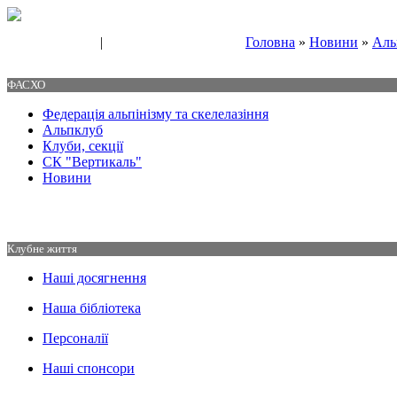
|
Головна
»
Новини
»
Аль
Свяжитесь с нами
Контакты
ФАСХО
Федерація альпінізму та скелелазіння
Альпклуб
Клуби, секції
СК "Вертикаль"
Новини
Клубне життя
Наші досягнення
Наша бібліотека
Персоналії
Наші спонсори