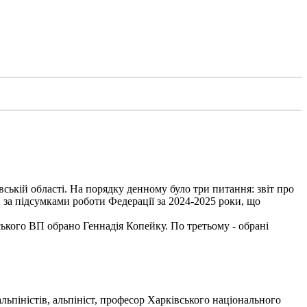
вській області. На порядку денному було три питання: звіт про
 за підсумками роботи Федерації за 2024-2025 роки, що
ького ВП обрано Геннадія Копейку. По третьому - обрані
льпіністів, альпініст, професор Харківського національного