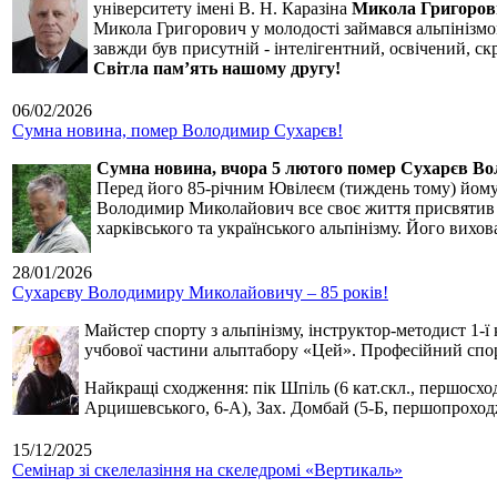
університету імені В. Н. Каразіна
Микола Григоров
Микола Григорович у молодості займався альпінізмом
завжди був присутній - інтелігентний, освічений, 
Світла пам’ять нашому другу!
06/02/2026
Сумна новина, помер Володимир Сухарєв!
Сумна новина,
вчора 5 лютого помер Сухарєв В
Перед його 85-річним Ювілеєм (тиждень тому) йому р
Володимир Миколайович все своє життя присвятив сп
харківського та українського альпінізму. Його вихо
28/01/2026
Сухарєву Володимиру Миколайовичу – 85 років!
Майстер спорту з альпінізму, інструктор-методист 1-ї
учбової частини альптабору «Цей». Професійний спор
Найкращі сходження: пік Шпіль (6 кат.скл., першосхо
Арцишевського, 6-А), Зах. Домбай (5-Б, першопроход
15/12/2025
Семінар зі скелелазіння на скеледромі «Вертикаль»