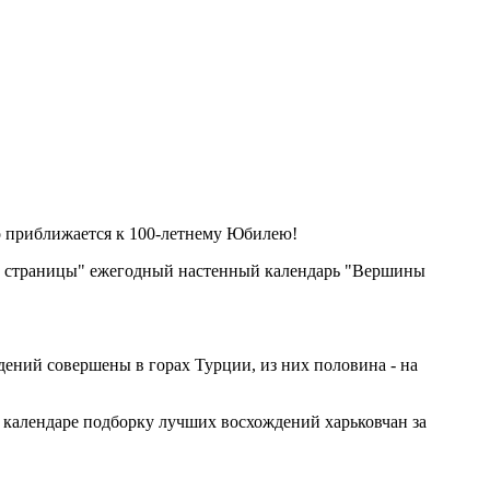
о приближается к 100-летнему Юбилею!
тые страницы" ежегодный настенный календарь "Вершины
дений совершены в горах Турции, из них половина - на
 календаре подборку лучших восхождений харьковчан за