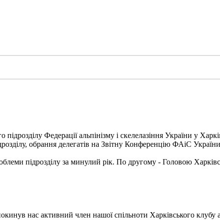
о підрозділу Федерації альпінізму і скелелазіння України у Харкі
ідрозділу, обрання делегатів на Звітну Конференцію ФАіС України
блеми підрозділу за минулий рік. По другому - Головою Харківс
покинув нас активний член нашої спільноти Харківського клубу а