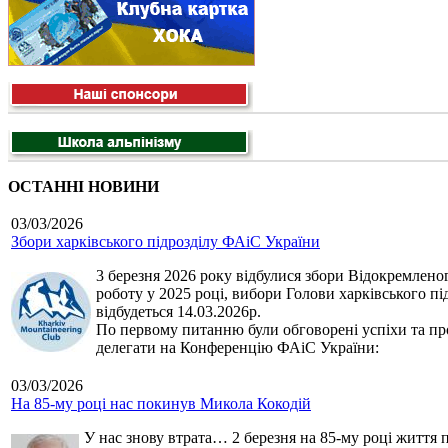
ОСТАННІ НОВИНИ
03/03/2026
Збори харківського підрозділу ФАіС України
3 березня 2026 року відбулися збори Відокремленог
роботу у 2025 році, вибори Голови харківського п
відбудеться 14.03.2026р.
По первому питанню були обговорені успіхи та про
делегати на Конференцію ФАіС України:
03/03/2026
На 85-му році нас покинув Микола Кокодій
У нас знову втрата… 2 березня на 85-му році життя 