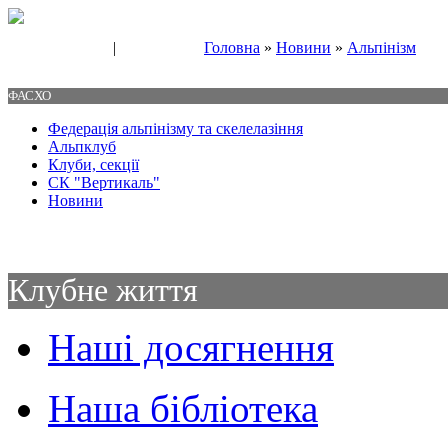
|
Головна
»
Новини
»
Альпінізм
Свяжитесь с нами
Контакты
ФАСХО
Федерація альпінізму та скелелазіння
Альпклуб
Клуби, секції
СК "Вертикаль"
Новини
Клубне життя
Наші досягнення
Наша бібліотека