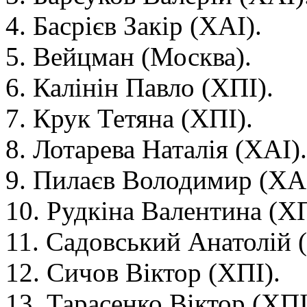
4. Басрієв Закір (ХАІ).
5. Вейцман (Москва).
6. Калінін Павло (ХПІ).
7. Крук Тетяна (ХПІ).
8. Лотарева Наталія (ХАІ).
9. Пилаєв Володимир (ХАІ
10. Рудкіна Валентина (ХП
11. Садовський Анатолій 
12. Сичов Віктор (ХПІ).
13. Тарасенко Віктор (ХПІ