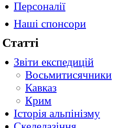
Персоналії
Наші спонсори
Статті
Звіти експедицій
Восьмитисячники
Кавказ
Крим
Історія альпінізму
Скелелазіння