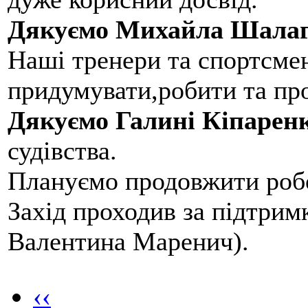
Дякуємо Михайла Шалаг
Наші тренери та спортсме
придумувати,робити та пр
Дякуємо Галині Кіпарен
судівства.
Плануємо продовжити робо
Захід проходив за підтри
Валентина Маренич).
‹‹