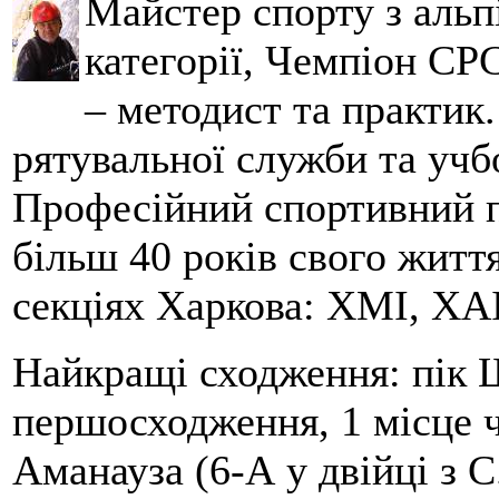
Майстер спорту з альпі
категорії, Чемпіон СРС
– методист та практик
рятувальної служби та учб
Професійний спортивний п
більш 40 років свого життя
секціях Харкова: ХМІ, ХАІ
Найкращі сходження: пік Ш
першосходження, 1 місце 
Аманауза (6-А у двійці з 