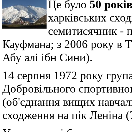
Це було
50 рокі
харківських схо
семитисячник - п
Кауфмана; з 2006 року в Т
Абу алі ібн Сини).
14 серпня 1972 року група
Добровільного спортивног
(об'єднання вищих навчал
сходження на пік Леніна (