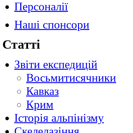
Персоналії
Наші спонсори
Статті
Звіти експедицій
Восьмитисячники
Кавказ
Крим
Історія альпінізму
Скелелазіння