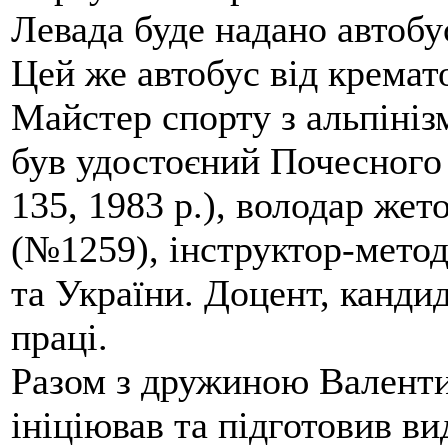
Левада буде надано автобус
Цей же автобус від кремато
Майстер спорту з альпініз
був удостоєний Почесного
135, 1983 р.), володар жет
(№1259), інструктор-метод
та України. Доцент, кандид
праці.
Разом з дружиною Валенти
ініціював та підготовив ви