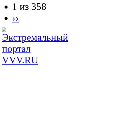
1 из 358
››