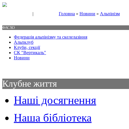
|
Головна
»
Новини
»
Альпінізм
Свяжитесь с нами
Контакты
ФАСХО
Федерація альпінізму та скелелазіння
Альпклуб
Клуби, секції
СК "Вертикаль"
Новини
Клубне життя
Наші досягнення
Наша бібліотека