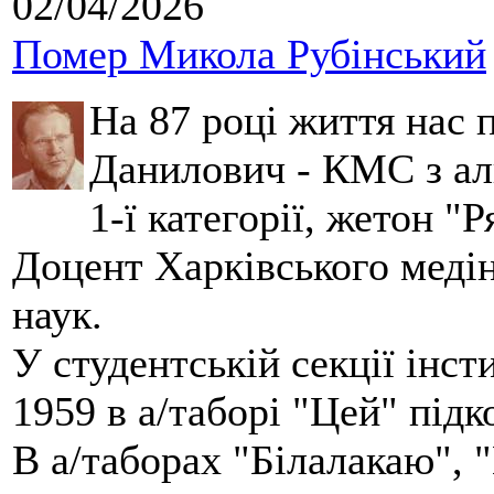
02/04/2026
Помер Микола Рубінський
На 87 році життя нас
Данилович - КМС з аль
1-ї категорії, жетон "
Доцент Харківського меді
наук.
У студентській секції інст
1959 в а/таборі "Цей" під
В а/таборах "Білалакаю", "