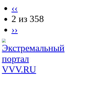
‹‹
2 из 358
››