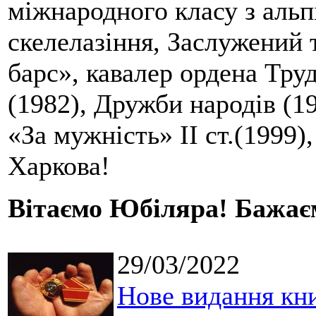
міжнародного класу з альпі
скелелазіння, Заслужений 
барс», кавалер ордена Тр
(1982), Дружби народів (198
«За мужність» II ст.(1999
Харкова!
Вітаємо Юбіляра! Бажаєм
29/03/2022
Нове видання кн