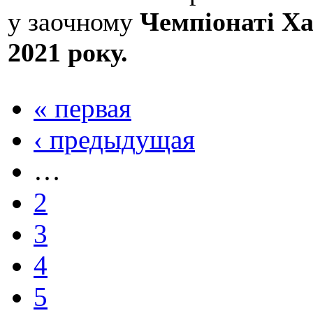
у заочному
Чемпіонаті Ха
2021 року.
« первая
‹ предыдущая
…
2
3
4
5