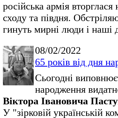
російська армія вторглася 
сходу та півдня. Обстріляю
гинуть мирні люди і наші д
08/02/2022
65 років від дня н
Сьогодні виповнюєт
народження видатно
Віктора Івановича Пасту
У "зірковій українській ко