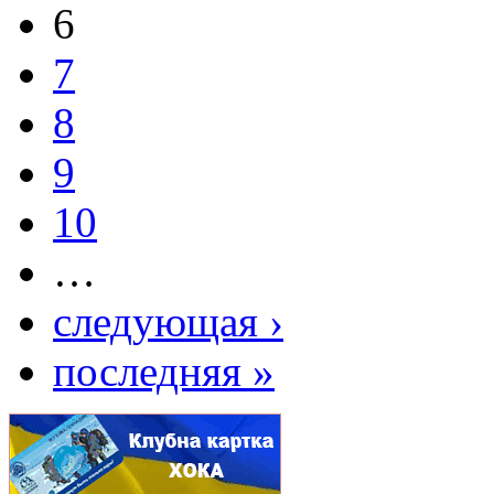
6
7
8
9
10
…
следующая ›
последняя »