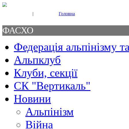
|
Головна
Свяжитесь с нами
Контакты
ФАСХО
Федерація альпінізму та
Альпклуб
Клуби, секції
СК "Вертикаль"
Новини
Альпінізм
Війна