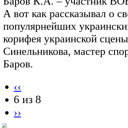
Баров К.А. – участник ВО
А вот как рассказывал о с
популярнейших украински
корифея украинской сцены
Синельникова, мастер спо
Баров.
‹‹
6 из 8
››