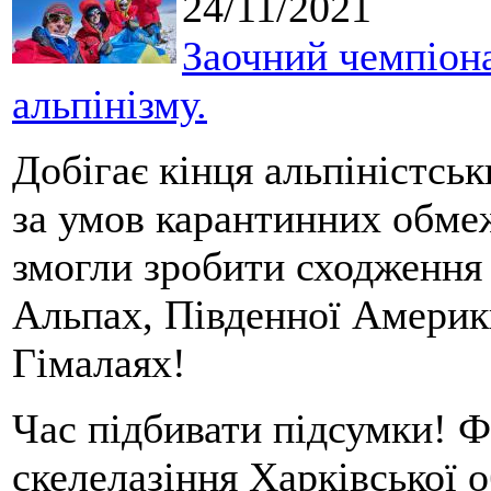
24/11/2021
Заочний чемпіона
альпінізму.
Добігає кінця альпіністсь
за умов карантинних обмеж
змогли зробити сходження 
Альпах, Південної Америки
Гімалаях!
Час підбивати підсумки! Ф
скелелазіння Харківської о