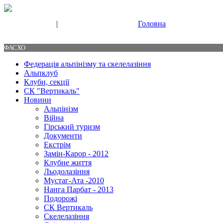
|
Головна
Свяжитесь с нами
Контакты
ФАСХО
Федерація альпінізму та скелелазіння
Альпклуб
Клуби, секції
СК "Вертикаль"
Новини
Альпінізм
Війна
Гірський туризм
Документи
Екстрім
Замін-Карор - 2012
Клубне життя
Льодолазіння
Мустаг-Ата -2010
Нанга Парбат - 2013
Подорожі
СК Вертикаль
Скелелазіння