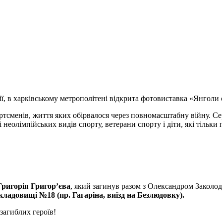
есії, в харківському метрополітені відкрита фотовиставка «Янголи
ртсменів, життя яких обірвалося через повномасштабну війну. Се
 неолімпійських видів спорту, ветерани спорту і діти, які тільк
Григорія Григор’єва
, який загинув разом з Олександром Заколод
кладовищі №18 (пр. Гагаріна, виїзд на Безлюдовку).
загиблих героїв!