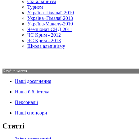
Скі-альпінізм
Туризм
Україна–Гімалаї–2010
Україна–Гімалаї-2013
Україна-Макалу-2010
Чемпіонат СНД-2011
ЧС Крим - 2012
ЧС Крим - 2013
Школа альпінізму
Клубне життя
Наші досягнення
Наша бібліотека
Персоналії
Наші спонсори
Статті