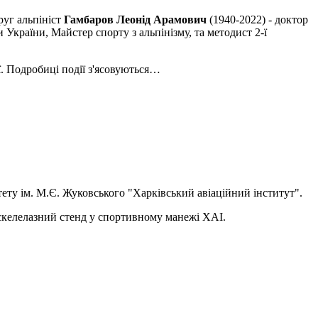
руг альпініст
Гамбаров Леонід Арамович
(1940-2022) - доктор
України, Майстер спорту з альпінізму, та методист 2-ї
ї. Подробиці події з'ясовуються…
ету ім. М.Є. Жуковського "Харківський авіаційний інститут".
 скелелазний стенд у спортивному манежі ХАІ.