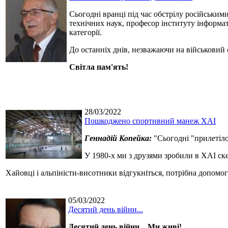
Сьогодні вранці під час обстрілу російськими
технічних наук, професор інституту інформат
категорії.
До останніх днів, незважаючи на військовий 
Світла пам'ять!
28/03/2022
Пошкоджено спортивний манеж ХАІ
Геннадій Копейка:
"Сьогодні "прилетіло
У 1980-х ми з друзями зробили в ХАІ ск
Хайовці і альпіністи-висотники відгукніться, потрібна допомог
05/03/2022
Десятий день війни...
Десятий день війни... Ми живі!