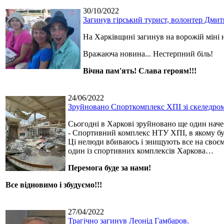
30/10/2022
Загинув гірський турист, волонтер Дми
На Харківщині загинув на ворожій міні н
Вражаюча новина... Нестерпний біль!
Вічна пам'ять! Слава героям!!!
24/06/2022
Зруйновано Спорткомплекс ХПІ зі скеледро
Сьогодні в Харкові зруйновано ще один наче
- Спортивний комплекс НТУ ХПІ, в якому бу
Ці нелюди вбиваюсь і знищують все на своєму
один із спортивних комплексів Харкова…
Перемога буде за нами!
Все відновимо і збудуємо!!!
27/04/2022
Трагічно загинув Леонід Гамбаров.