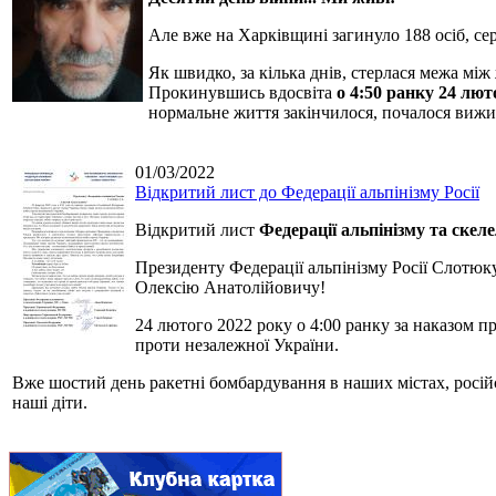
Але вже на Харківщині загинуло 188 осіб, сер
Як швидко, за кілька днів, стерлася межа між
Прокинувшись вдосвіта
о 4:50 ранку 24 лют
нормальне життя закінчилося, почалося вижив
01/03/2022
Відкритий лист до Федерації альпінізму Росії
Відкритий лист
Федерації альпінізму та скел
Президенту Федерації альпінізму Росії Слотюк
Олексію Анатолійовичу!
24 лютого 2022 року о 4:00 ранку за наказом п
проти незалежної України.
Вже шостий день ракетні бомбардування в наших містах, російсь
наші діти.