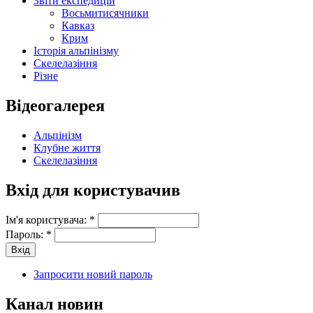
Звіти експедицій
Восьмитисячники
Кавказ
Крим
Історія альпінізму
Скелелазіння
Різне
Відеогалерея
Альпінізм
Клубне життя
Скелелазіння
Вхід для користувачив
Ім'я користувача:
*
Пароль:
*
Запросити новий пароль
Канал новин