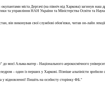
 окупантами міста Дергачі (на північ від Харкова) загинув наш д
ики та управління НАН України та Міністерства Освіти та Науки 
стан, він виконував свої службові обов'язки, читав он-лайн лекці
" до моєї Альма-матер - Національного аерокосмічного університ
еледром – один із перших у Харкові. Пізніше альпіністи зробили
а у відновленні! Пишіть на особисту сторінку ФБ."