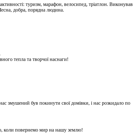
і активності: туризм, марафон, велосипед, тріатлон. Виконував
Чесна, добра, порядна людина.
.
вного тепла та творчої наснаги!
нас змушений був покинути свої домівки, і нас розкидало по
о, коли повернемо мир на нашу землю!