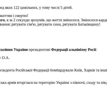
ед яких 122 цивільних, у тому числі 5 дітей.
 життям і смертю!
ого
, я за 2 секунди зрозумів, що життя змінилося. Змінилося кард
ання: рятувати сім'ю, рятувати сина, рятувати Батьківщину!
елазіння України
президентові
Федерації альпінізму Росії
:
у О.А.
резидента Російської Федерації бомбардували Київ, Харків та ін
ка армія вторглася на територію України з півночі, сходу та пів