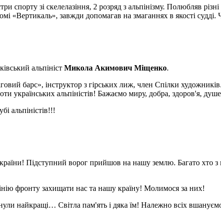
стри спорту зі скелелазіння, 2 розряд з альпінізму. Полюбляв різн
мі «Вертикаль», завжди допомагав на змаганнях в якості судді. 
рківський альпініст
Микола Акимович Міщенко
.
говий барс», інструктор з гірських лиж, член Спілки художників
ти українських альпіністів! Бажаємо миру, добра, здоров'я, душе
і альпіністів!!!
країни! Підступний ворог прийшов на нашу землю. Багато хто з 
лінію фронту захищати нас та нашу країну! Молимося за них!
нули найкращі… Світла пам'ять і дяка їм! Належно всіх вшануєм