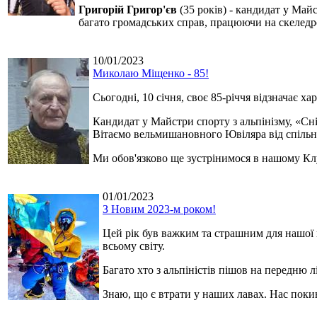
Григорій Григор'єв
(35 років) - кандидат у Май
багато громадських справ, працюючи на скеледро
10/01/2023
Миколаю Міщенко - 85!
Сьогодні, 10 січня, своє 85-річчя відзначає ха
Кандидат у Майстри спорту з альпінізму, «Сні
Вітаємо вельмишановного Ювіляра від спільно
Ми обов'язково ще зустрінимося в нашому Клуб
01/01/2023
З Новим 2023-м роком!
Цей рік був важким та страшним для нашої 
всьому світу.
Багато хто з альпіністів пішов на передню 
Знаю, що є втрати у наших лавах. Нас поки