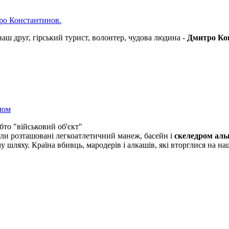
тро Константинов.
аш друг, гірський турист, волонтер, чудова людина -
Дмитро Ко
мом
бто "військовий об'єкт"
ли розташовані легкоатлетичний манеж, басейн і
скеледром альп
 шляху. Країна вбивць, мародерів і алкашів, які вторглися на 