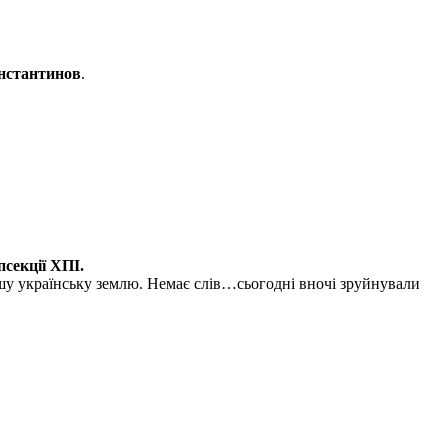
нстантинов
.
секції ХПІ.
нашу українську землю. Немає слів…сьогодні вночі зруйнували