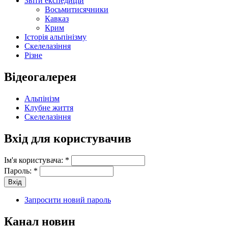
Звіти експедицій
Восьмитисячники
Кавказ
Крим
Історія альпінізму
Скелелазіння
Різне
Відеогалерея
Альпінізм
Клубне життя
Скелелазіння
Вхід для користувачив
Ім'я користувача:
*
Пароль:
*
Запросити новий пароль
Канал новин