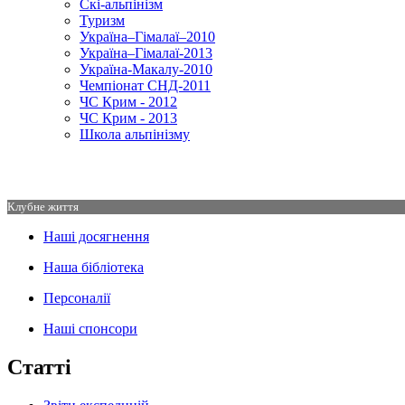
Скі-альпінізм
Туризм
Україна–Гімалаї–2010
Україна–Гімалаї-2013
Україна-Макалу-2010
Чемпіонат СНД-2011
ЧС Крим - 2012
ЧС Крим - 2013
Школа альпінізму
Клубне життя
Наші досягнення
Наша бібліотека
Персоналії
Наші спонсори
Статті