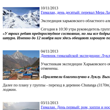
10/11/2013
Гималаи, день десятый: перевал Мера Ла
Экспедиция харьковского областного ал
Сегодня в 10:30 утра руководитель гру
«У троих ребят предпростудное состояние, но мы все бодр
штурм. Именно до 12 ноября нам здесь обещают хорошую пог
04/11/2013
Дневник гималайской экспедиции: Лукл
Участникам экспедиции Харьковского об
отменены.
«Прилетели благополучно в Луклу. Вых
Далее по плану у группы - переход в деревню Chutanga
(3170m
лоджии.
03/11/2013
Гималаи. День первый: ром, хиппи и но