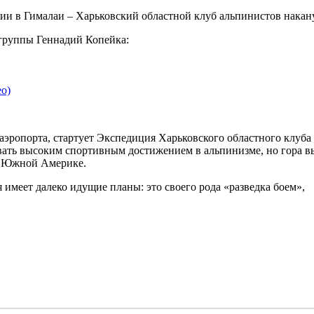
ции в Гималаи – Харьковский областной клуб альпинистов накан
 группы Геннадий Копейка:
ео)
го аэропорта, стартует Экспедиция Харьковского областного клу
вать высоким спортивным достижением в альпинизме, но гора вы
 и Южной Америке.
имеет далеко идущие планы: это своего рода «разведка боем»,