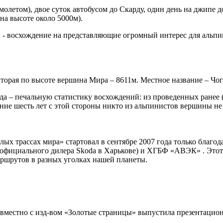
олетом), двое суток автобусом до Скарду, один день на джипе д
на высоте около 5000м).
 - восхождение на представляющие огромный интерес для альпи
Вторая по высоте вершина Мира – 8611м. Местное название – Чог
огда – печальную статистику восхождений: из проведенных ране
дние шесть лет с этой стороны никто из альпинистов вершины не 
х трассах мира» стартовал в сентябре 2007 года только благод
 (официального дилера Skoda в Харькове) и ХГБФ «АВЭК» . Это
ршрутов в разных уголках нашей планеты.
овместно с изд-вом «Золотые страницы» выпустила презентацио