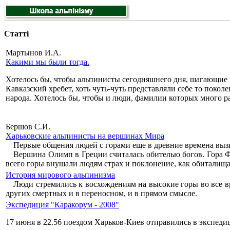
Статті
Мартынов И.А.
Какими мы были тогда.
Хотелось бы, чтобы альпинисты сегодняшнего дня, шагающие 
Кавказский хребет, хоть чуть-чуть представляли себе то поко
народа. Хотелось бы, чтобы и люди, фамилии которых много ра
Бершов С.И.
Харьковские альпинисты на вершинах Мира
Первые общения людей с горами еще в древние времена выз
Вершина Олимп в Греции считалась обителью богов. Гора Фу
всего горы внушали людям страх и поклонение, как обиталища
История мирового альпинизма
Люди стремились к восхождениям на высокие горы во все в
других смертных и в переносном, и в прямом смысле.
Экспедиция "Каракорум - 2008"
17 июня в 22.56 поездом Харьков-Киев отправились в экспед