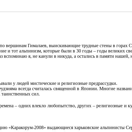
по вершинам Гималаев, выискивающие трудные стены в горах С
ление и тот альпинизм, которые были в 30 годы – годы великих
з вспоминаю я, не канули в никуда, а остались в памяти нашей,
ывали у людей мистические и религиозные предрассудки.
дзияма всегда считалась священной в Японии. Многие названия
 таинственных сил.
ремена – одних влекло любопытство, других – религиозные и ку
ицию «Каракорум-2008» выдающиеся харьковские альпинисты Се