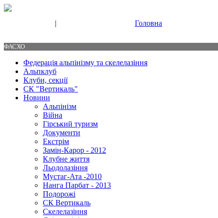
|
Головна
Свяжитесь с нами
Контакты
ФАСХО
Федерація альпінізму та скелелазіння
Альпклуб
Клуби, секції
СК "Вертикаль"
Новини
Альпінізм
Війна
Гірський туризм
Документи
Екстрім
Замін-Карор - 2012
Клубне життя
Льодолазіння
Мустаг-Ата -2010
Нанга Парбат - 2013
Подорожі
СК Вертикаль
Скелелазіння