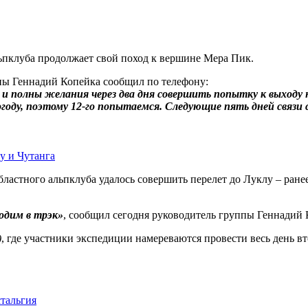
ьпклуба продолжает свой поход к вершине Мера Пик.
ппы Геннадий Копейка сообщил по телефону:
ы и полны желания через два дня совершить попытку к выход
оду, поэтому 12-го попытаемся. Следующие пять дней связи с
у и Чутанга
ластного альпклуба удалось совершить перелет до Луклу – ранее
одим в трэк»
, сообщил сегодня руководитель группы Геннадий 
)
, где участники экспедиции намереваются провести весь день вт
стальгия