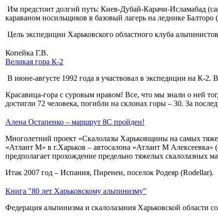
Им предстоит долгий путь: Киев-Дубай-Карачи-Исламабад (сам
караваном носильщиков в базовый лагерь на леднике Балторо (
Цель экспедиции Харьковского областного клуба альпинистов
Копейка Г.В.
Великая гора К-2
В июне-августе 1992 года я участвовал в экспедиции на К-2. 
Красавица-гора с суровым нравом! Все, что мы знали о ней т
достигли 72 человека, погибли на склонах горы – 30. За после
Алена Остапенко – маршрут 8С пройден!
Многолетний проект «Скалолазы Харьковщины на самых тяжелы
«Атлант М» в г.Харьков – автосалона «Атлант М Алексеевка»
предполагает прохождение предельно тяжелых скалолазных ма
Итак 2007 год – Испания, Пиренеи, поселок Родеяр (Rodellar).
Книга "80 лет Харьковскому альпинизму"
Федерация альпинизма и скалолазания Харьковской области с