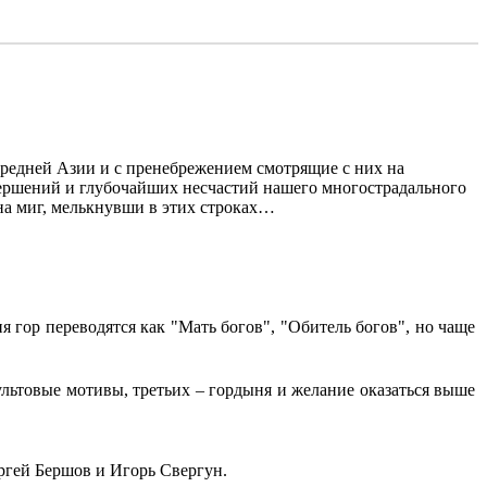
редней Азии и с пренебрежением смотрящие с них на
 свершений и глубочайших несчастий нашего многострадального
 на миг, мелькнувши в этих строках…
 гор переводятся как "Мать богов", "Обитель богов", но чаще
льтовые мотивы, третьих – гордыня и желание оказаться выше
ргей Бершов и Игорь Свергун.