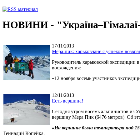
НОВИНИ - "Україна–Гімалаї
17/11/2013
Мера-пик: харьковчане с успехом возвр
Руководитель харьковской экспедиции в 
восхождения:
«12 ноября восемь участников экспедиц
12/11/2013
Есть вершина!
Сегодня утром восемь альпинистов из У
вершину Мера Пик (6476 метров). Об эт
«На вершине была температура под 15 
Геннадий Копейка.