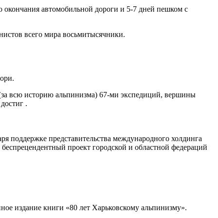
о окончания автомобильной дороги и 5-7 дней пешком с
нистов всего мира восьмитысячники.
ори.
е (за всю историю альпинизма) 67-ми экспедиций, вершины
достиг .
аря поддержке представительства международного холдинга
т беспрецендентный проект городской и областной федераций
нное издание книги «80 лет Харьковскому альпинизму».