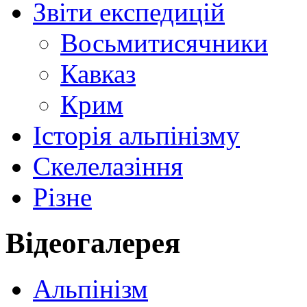
Звіти експедицій
Восьмитисячники
Кавказ
Крим
Історія альпінізму
Скелелазіння
Різне
Відеогалерея
Альпінізм