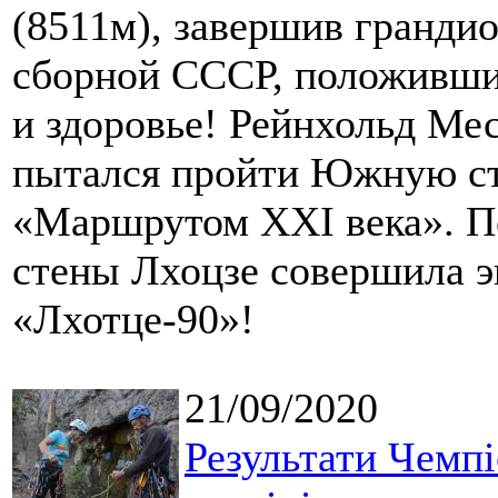
(8511м), завершив гранди
сборной СССР, положивши
и здоровье! Рейнхольд Мес
пытался пройти Южную сте
«Маршрутом ХХI века». 
стены Лхоцзе совершила 
«Лхотце-90»!
21/09/2020
Результати Чемпі