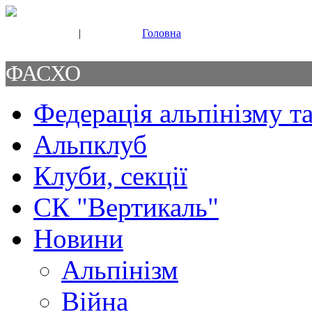
|
Головна
Свяжитесь с нами
Контакты
ФАСХО
Федерація альпінізму та
Альпклуб
Клуби, секції
СК "Вертикаль"
Новини
Альпінізм
Війна