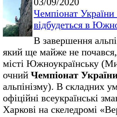
03/09/2020
Чемпіонат України 
відбудеться в Южно
В завершення альпі
який ще майже не почався,
місті Южноукраїнську (Мик
очний
Чемпіонат України
альпінізму). В складних у
офіційні всеукраїнські зма
Харкові на скеледромі «Ве