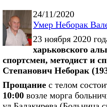
24/11/2020
Умер Неборак Вале
23 ноября 2020 го
харьковского аль
спортсмен, методист и с
Степанович Неборак (193
Прощание
с телом состои
10:00
возле морга больнич
ул.Балакирева (Больница 