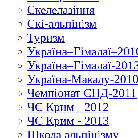
Скелелазіння
Скі-альпінізм
Туризм
Україна–Гімалаї–201
Україна–Гімалаї-201
Україна-Макалу-201
Чемпіонат СНД-2011
ЧС Крим - 2012
ЧС Крим - 2013
Школа альпінізму