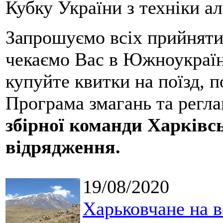
Кубку України з техніки ал
Запрошуємо всіх прийняти 
чекаємо Вас в Южноукраїн
купуйте квитки на поїзд, п
Програма змагань та регл
збірної команди Харківсь
відрядження.
19/08/2020
Харьковчане на 