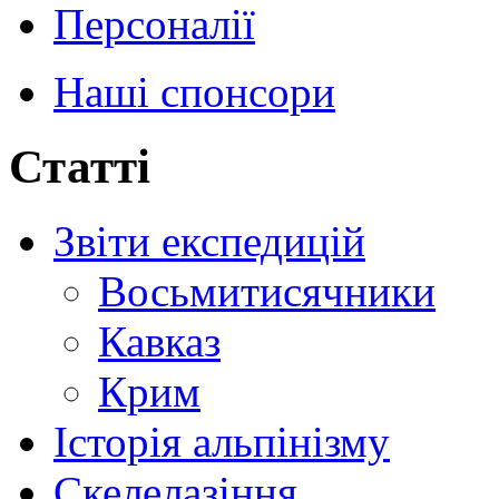
Персоналії
Наші спонсори
Статті
Звіти експедицій
Восьмитисячники
Кавказ
Крим
Історія альпінізму
Скелелазіння