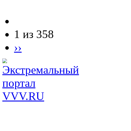
1 из 358
››