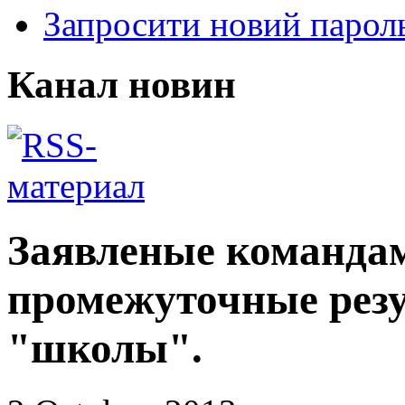
Запросити новий парол
Канал новин
Заявленые команда
промежуточные резу
"школы".