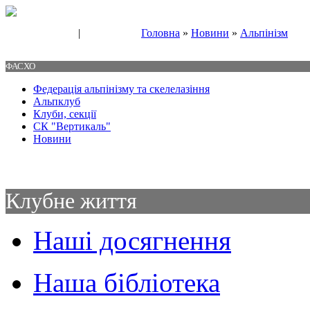
|
Головна
»
Новини
»
Альпінізм
Свяжитесь с нами
Контакты
ФАСХО
Федерація альпінізму та скелелазіння
Альпклуб
Клуби, секції
СК "Вертикаль"
Новини
Клубне життя
Наші досягнення
Наша бібліотека