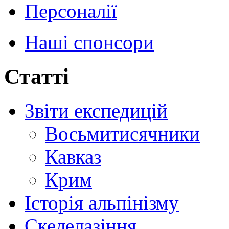
Персоналії
Наші спонсори
Статті
Звіти експедицій
Восьмитисячники
Кавказ
Крим
Історія альпінізму
Скелелазіння