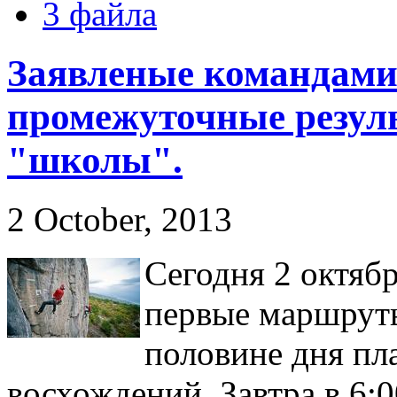
3 файла
Заявленые командам
промежуточные резуль
"школы".
2 October, 2013
Сегодня 2 октяб
первые маршруты
половине дня пл
восхождений. Завтра в 6:0