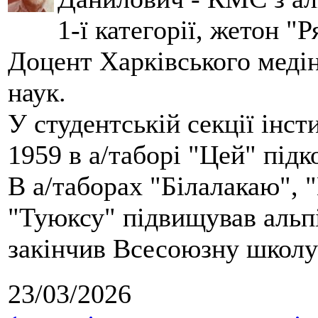
1-ї категорії, жетон "
Доцент Харківського меді
наук.
У студентській секції інст
1959 в а/таборі "Цей" під
В а/таборах "Білалакаю", "
"Туюксу" підвищував альпі
закінчив Всесоюзну школу 
23/03/2026