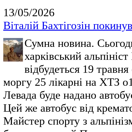
13/05/2026
Віталій Бахтігозін покинув 
Сумна новина. Сьогод
харківський альпініст 
відбудеться 19 травня 
моргу 25 лікарні на ХТЗ о
Левада буде надано автобус
Цей же автобус від кремато
Майстер спорту з альпініз