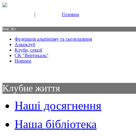
|
Головна
Свяжитесь с нами
Контакты
ФАСХО
Федерація альпінізму та скелелазіння
Альпклуб
Клуби, секції
СК "Вертикаль"
Новини
Клубне життя
Наші досягнення
Наша бібліотека