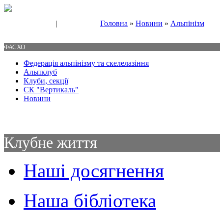
|
Головна
»
Новини
»
Альпінізм
Свяжитесь с нами
Контакты
ФАСХО
Федерація альпінізму та скелелазіння
Альпклуб
Клуби, секції
СК "Вертикаль"
Новини
Клубне життя
Наші досягнення
Наша бібліотека