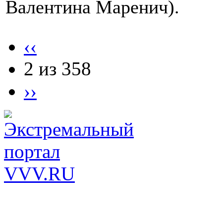
Валентина Маренич).
‹‹
2 из 358
››