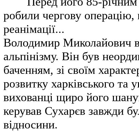
Перед його 85-річним
робили чергову операцію, п
реанімації...
Володимир Миколайович вс
альпінізму. Він був неорд
баченням, зі своїм характе
розвитку харківського та у
вихованці щиро його шанув
керував Сухарєв завжди бу
відносини.