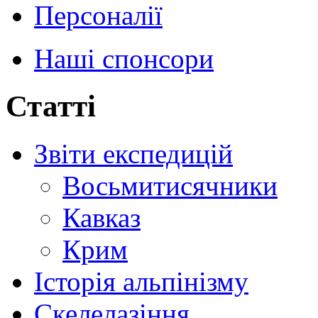
Персоналії
Наші спонсори
Статті
Звіти експедицій
Восьмитисячники
Кавказ
Крим
Історія альпінізму
Скелелазіння