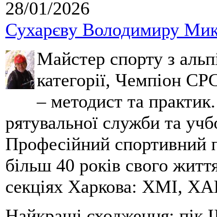
28/01/2026
Сухарєву Володимиру Мико
Майстер спорту з альпі
категорії, Чемпіон СРС
– методист та практик
рятувальної служби та учб
Професійний спортивний п
більш 40 років свого життя
секціях Харкова: ХМІ, ХАІ
Найкращі сходження: пік Ш