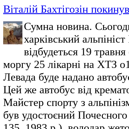
Віталій Бахтігозін покинув 
Сумна новина. Сьогод
харківський альпініст 
відбудеться 19 травня 
моргу 25 лікарні на ХТЗ о
Левада буде надано автобус
Цей же автобус від кремато
Майстер спорту з альпініз
був удостоєний Почесного
135, 1983 р.), володар жет