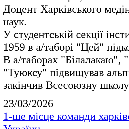
Доцент Харківського меді
наук.
У студентській секції інст
1959 в а/таборі "Цей" під
В а/таборах "Білалакаю", "
"Туюксу" підвищував альпі
закінчив Всесоюзну школу 
23/03/2026
1-ше місце команди харків
України