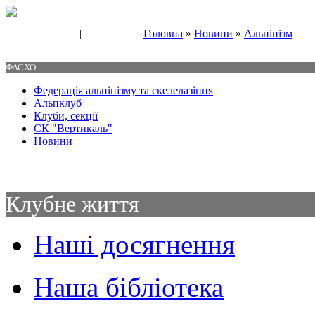
|
Головна
»
Новини
»
Альпінізм
Свяжитесь с нами
Контакты
ФАСХО
Федерація альпінізму та скелелазіння
Альпклуб
Клуби, секції
СК "Вертикаль"
Новини
Клубне життя
Наші досягнення
Наша бібліотека