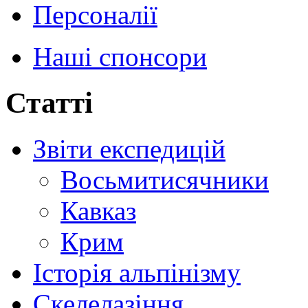
Персоналії
Наші спонсори
Статті
Звіти експедицій
Восьмитисячники
Кавказ
Крим
Історія альпінізму
Скелелазіння