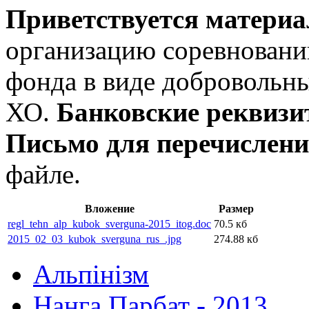
Приветствуется матери
организацию соревновани
фонда в виде добровольн
ХО.
Банковские реквиз
Письмо для перечислен
файле.
Вложение
Размер
regl_tehn_alp_kubok_sverguna-2015_itog.doc
70.5 кб
2015_02_03_kubok_sverguna_rus_.jpg
274.88 кб
Альпінізм
Нанга Парбат - 2013