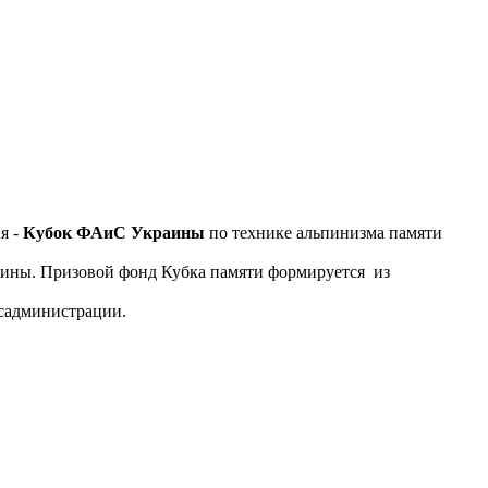
я -
Кубок ФАиС Украины
по технике альпинизма памяти
аины. Призовой фонд Кубка памяти формируется из
осадминистрации.