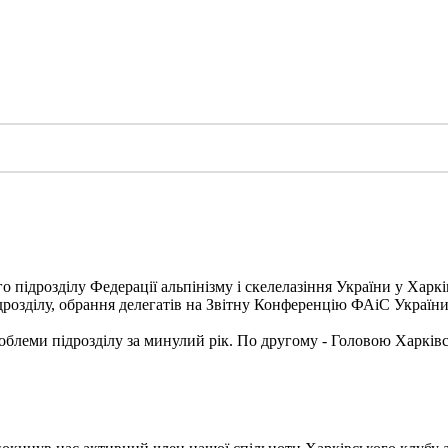
о підрозділу Федерації альпінізму і скелелазіння України у Харкі
ідрозділу, обрання делегатів на Звітну Конференцію ФАіС України
блеми підрозділу за минулий рік. По другому - Головою Харківс