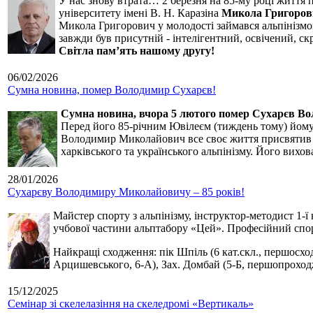
У нас знову втрата… 2 березня на 85-му році життя 
університету імені В. Н. Каразіна
Микола Григоров
Микола Григорович у молодості займався альпінізмом
завжди був присутній - інтелігентний, освічений, 
Світла пам’ять нашому другу!
06/02/2026
Сумна новина, помер Володимир Сухарєв!
Сумна новина,
вчора 5 лютого помер Сухарєв В
Перед його 85-річним Ювілеєм (тиждень тому) йому р
Володимир Миколайович все своє життя присвятив сп
харківського та українського альпінізму. Його вихо
28/01/2026
Сухарєву Володимиру Миколайовичу – 85 років!
Майстер спорту з альпінізму, інструктор-методист 1-ї
учбової частини альптабору «Цей». Професійний спор
Найкращі сходження: пік Шпіль (6 кат.скл., першосхо
Арцишевського, 6-А), Зах. Домбай (5-Б, першопроход
15/12/2025
Семінар зі скелелазіння на скеледромі «Вертикаль»