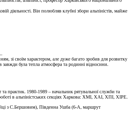
льпіністів, альпініст, професор Харківського національного
вій діяльності. Він полюбляв клубні збори альпіністів, майже
..
м, зі своїм характером, але дуже багато зробив для розвитку
в завжди була тепла атмосфера та родинні відносини.
ст та практик. 1980-1989 – начальник рятувальної служби та
боті в альпіністських секціях Харкова: ХМІ, ХАІ, ХПІ, ХІРЕ.
ійці з С.Бершовим), Південна Ушба (6-А, маршрут