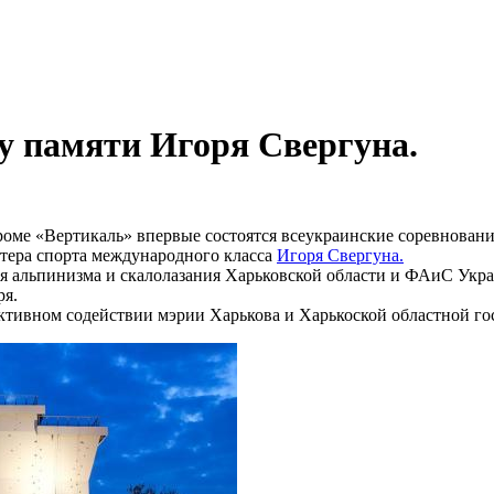
у памяти Игоря Свергуна.
дроме «Вертикаль» впервые состоятся всеукраинские соревновани
стера спорта международного класса
Игоря Свергуна.
я альпинизма и скалолазания Харьковской области и ФАиС Укр
ря.
активном содействии мэрии Харькова и Харькоской областной г