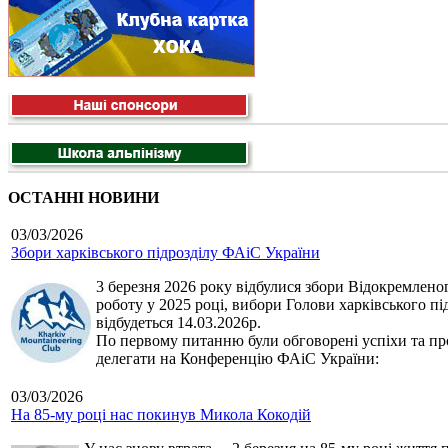
ОСТАННІ НОВИНИ
03/03/2026
Збори харківського підрозділу ФАіС України
3 березня 2026 року відбулися збори Відокремленог
роботу у 2025 році, вибори Голови харківського п
відбудеться 14.03.2026р.
По первому питанню були обговорені успіхи та про
делегати на Конференцію ФАіС України:
03/03/2026
На 85-му році нас покинув Микола Кокодій