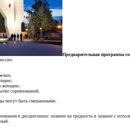
Предварительная программа со
миссии.
жчин;
нщин;
и женщин;
тие соревнований.
нды могут быть смешанными.
вания в дисциплинах: лазание на трудность и лазание с испол
дный.