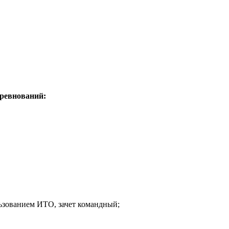
ревнований:
ьзованием ИТО, зачет командный;