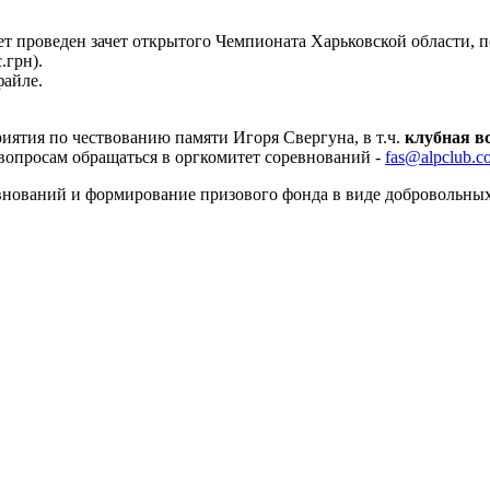
т проведен зачет открытого Чемпионата Харьковской области, 
.грн).
файле.
ятия по чествованию памяти Игоря Свергуна, в т.ч.
клубная в
 вопросам обращаться в оргкомитет соревнований -
fas@alpclub.c
внований и формирование призового фонда в виде добровольны