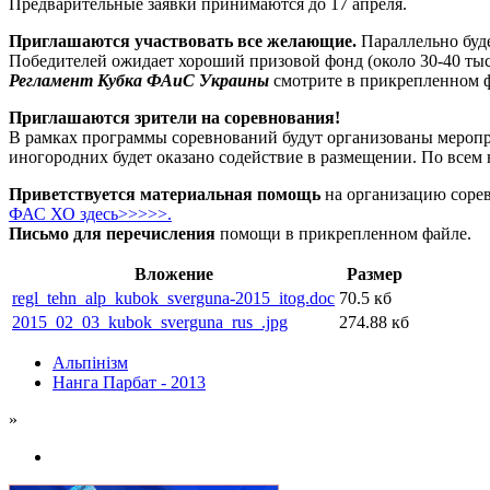
Предварительные заявки принимаются до 17 апреля.
Приглашаются участвовать все желающие.
Параллельно буде
Победителей ожидает хороший призовой фонд (около 30-40 тыс
Регламент Кубка ФАиС Украины
смотрите в прикрепленном 
Приглашаются зрители на соревнования!
В рамках программы соревнований будут организованы меропри
иногородних будет оказано содействие в размещении. По всем
Приветствуется материальная помощь
на организацию соре
ФАС ХО здесь>>>>>.
Письмо для перечисления
помощи в прикрепленном файле.
Вложение
Размер
regl_tehn_alp_kubok_sverguna-2015_itog.doc
70.5 кб
2015_02_03_kubok_sverguna_rus_.jpg
274.88 кб
Альпінізм
Нанга Парбат - 2013
»