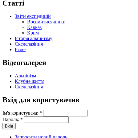
Статті
Звіти експедицій
Восьмитисячники
Кавказ
Крим
Історія альпінізму
Скелелазіння
Різне
Відеогалерея
Альпінізм
Клубне життя
Скелелазіння
Вхід для користувачив
Ім'я користувача:
*
Пароль:
*
Запросити новий пароль