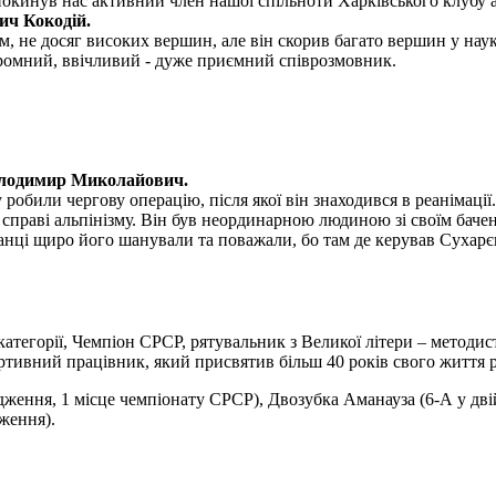
покинув нас активний член нашої спільноти Харківського клубу а
ич Кокодій.
, не досяг високих вершин, але він скорив багато вершин у науко
скромний, ввічливий - дуже приємний співрозмовник.
олодимир Миколайович.
обили чергову операцію, після якої він знаходився в реанімації.
раві альпінізму. Він був неординарною людиною зі своїм бачення
ванці щиро його шанували та поважали, бо там де керував Сухарє
 категорії, Чемпіон СРСР, рятувальник з Великої літери – методи
тивний працівник, який присвятив більш 40 років свого життя ро
дження, 1 місце чемпіонату СРСР), Двозубка Аманауза (6-А у дв
ження).