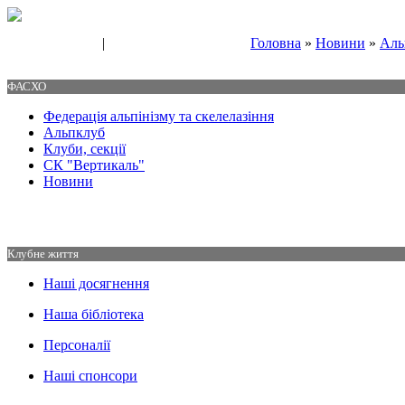
|
Головна
»
Новини
»
Аль
Свяжитесь с нами
Контакты
ФАСХО
Федерація альпінізму та скелелазіння
Альпклуб
Клуби, секції
СК "Вертикаль"
Новини
Клубне життя
Наші досягнення
Наша бібліотека
Персоналії
Наші спонсори