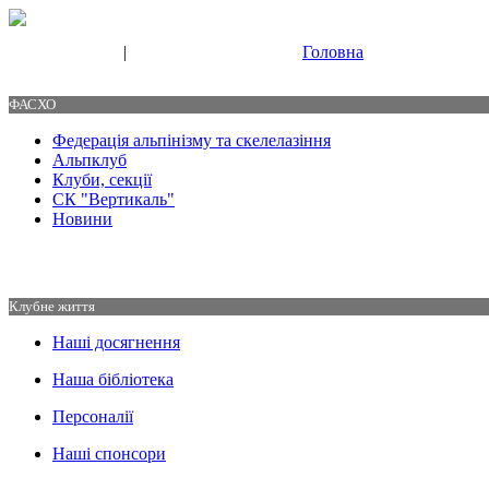
|
Головна
Свяжитесь с нами
Контакты
ФАСХО
Федерація альпінізму та скелелазіння
Альпклуб
Клуби, секції
СК "Вертикаль"
Новини
Клубне життя
Наші досягнення
Наша бібліотека
Персоналії
Наші спонсори