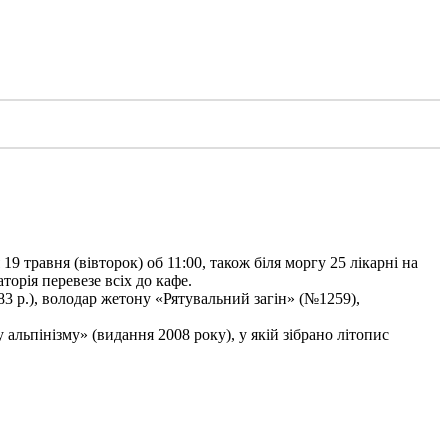
9 травня (вівторок) об 11:00, також біля моргу 25 лікарні на
торія перевезе всіх до кафе.
3 р.), володар жетону «Рятувальний загін» (№1259),
льпінізму» (видання 2008 року), у якій зібрано літопис