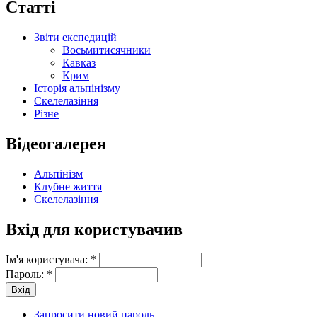
Статті
Звіти експедицій
Восьмитисячники
Кавказ
Крим
Історія альпінізму
Скелелазіння
Різне
Відеогалерея
Альпінізм
Клубне життя
Скелелазіння
Вхід для користувачив
Ім'я користувача:
*
Пароль:
*
Запросити новий пароль