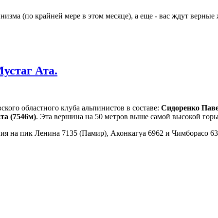
изма (по крайней мере в этом месяце), а еще - вас ждут верные
устаг Ата.
ского областного клуба альпинистов в составе:
Сидоренко Паве
та (7546м)
. Эта вершина на 50 метров выше самой высокой гор
ния на пик Ленина 7135 (Памир), Аконкагуа 6962 и Чимборасо 6