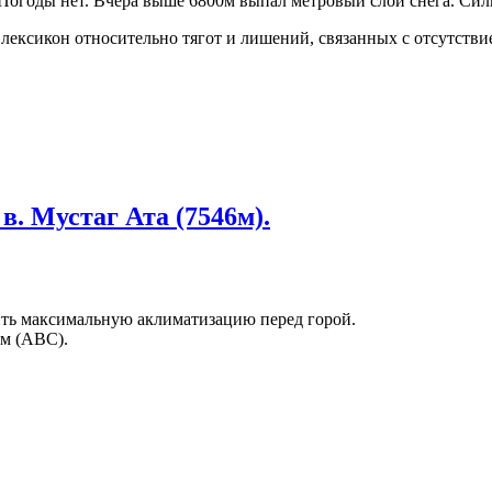
 Погоды нет. Вчера выше 6800м выпал метровый слой снега. Сил
лексикон относительно тягот и лишений, связанных с отсутстви
в. Мустаг Ата (7546м).
ить максимальную аклиматизацию перед горой.
0м (АВС).