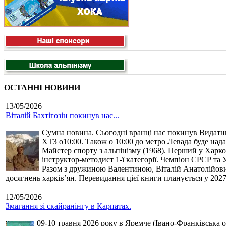
ОСТАННІ НОВИНИ
13/05/2026
Віталій Бахтігозін покинув нас...
Сумна новина. Сьогодні вранці нас покинув Видатний 
ХТЗ о10:00. Також о 10:00 до метро Левада буде нада
Майстер спорту з альпінізму (1968). Перший у Харко
інструктор-методист 1-ї категорії. Чемпіон СРСР та 
Разом з дружиною Валентиною, Віталій Анатолійович 
досягнень харків’ян. Перевидання цієї книги планується у 2027
12/05/2026
Змагання зі скайранінгу в Карпатах.
09-10 травня 2026 року в Яремче (Івано-Франківська о