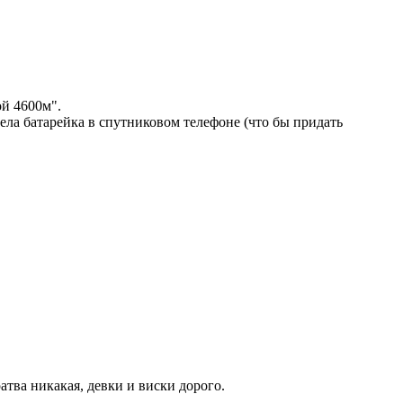
ой 4600м".
 села батарейка в спутниковом телефоне (что бы придать
тва никакая, девки и виски дорого.