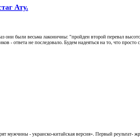
таг Ату.
раз они были весьма лаконичны: "пройден второй перевал высот
ков - ответа не последовало. Будем надеяться на то, что просто
ят мужчины - украиско-китайская версия». Первый реультат- жра