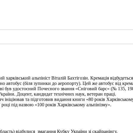
харківський альпініст Віталій Бахтігозін. Кремація відбудеться 1
но автобус (біля зупинки до аеропорту). Цей же автобус від крема
ві був удостоєний Почесного звання «Сніговий барс» (№ 135, 198
України. Доцент, кандидат технічних наук, ветеран праці.
ініціював та підготовив видання книги «80 років Харківському а
 році під назвою «100 років Харківському альпінізму».
бласть) відбулися змагання Кубку України зі скайранінгу.