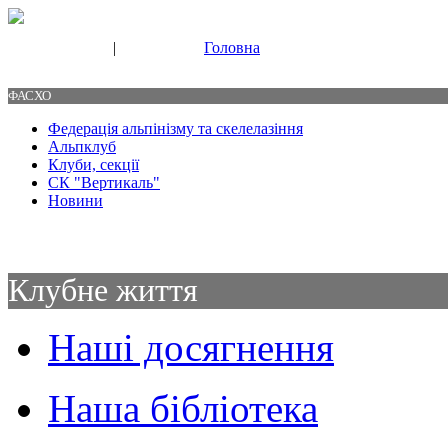
|
Головна
Свяжитесь с нами
Контакты
ФАСХО
Федерація альпінізму та скелелазіння
Альпклуб
Клуби, секції
СК "Вертикаль"
Новини
Клубне життя
Наші досягнення
Наша бібліотека