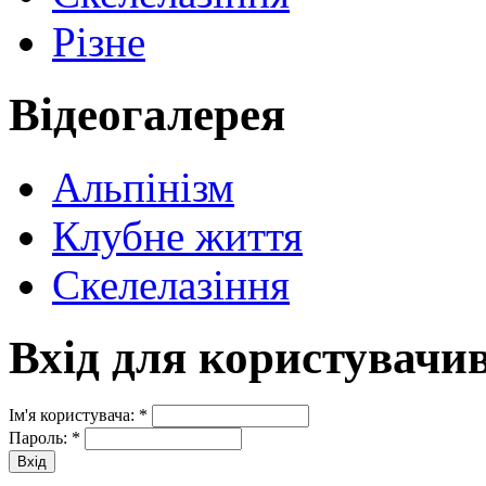
Різне
Відеогалерея
Альпінізм
Клубне життя
Скелелазіння
Вхід для користувачи
Ім'я користувача:
*
Пароль:
*