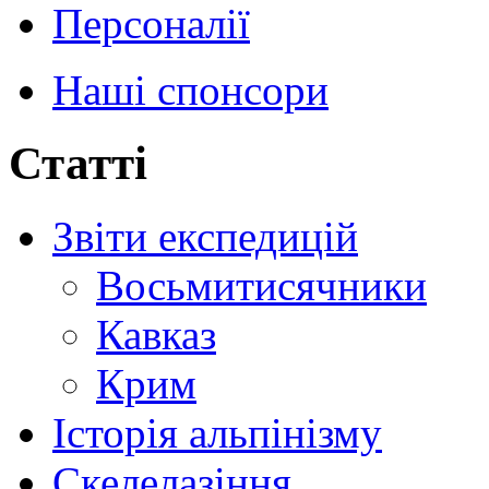
Персоналії
Наші спонсори
Статті
Звіти експедицій
Восьмитисячники
Кавказ
Крим
Історія альпінізму
Скелелазіння