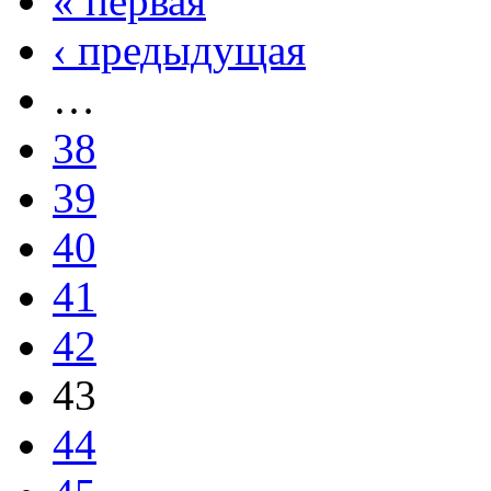
« первая
‹ предыдущая
…
38
39
40
41
42
43
44