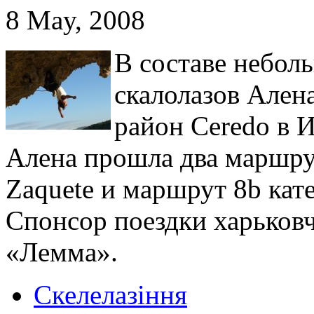
8 May, 2008
В составе небол
скалолазов Ален
район Ceredo в 
Алена прошла два маршрута 
Zaquete и маршрут 8b кате
Спонсор поездки харьков
«Лемма».
Скелелазіння