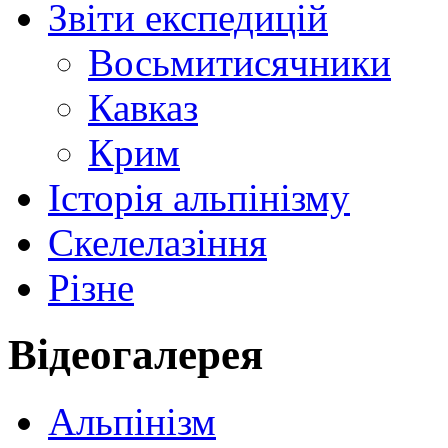
Звіти експедицій
Восьмитисячники
Кавказ
Крим
Історія альпінізму
Скелелазіння
Різне
Відеогалерея
Альпінізм