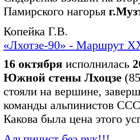
Памирского нагорья
г.Муз
Копейка Г.В.
«Лхотзе-90» - Маршрут ХХІ
16 октября
исполнилась
2
Южной стены Лхоцзе
(85
стояли на вершине, завер
команды альпинистов ССС
Какова была цена этого ус
Альпинист без рук!!!