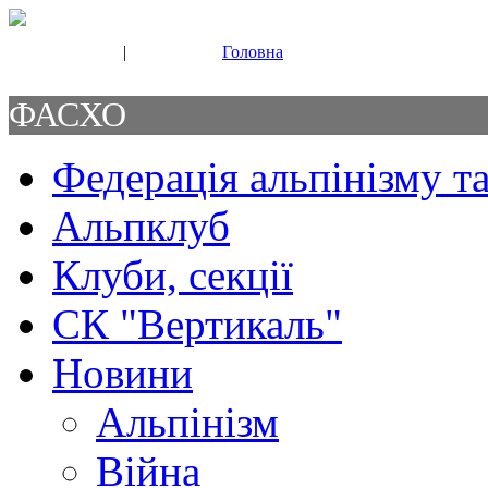
|
Головна
Свяжитесь с нами
Контакты
ФАСХО
Федерація альпінізму та
Альпклуб
Клуби, секції
СК "Вертикаль"
Новини
Альпінізм
Війна