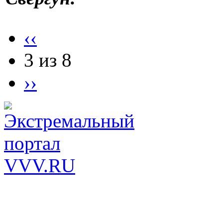
‹‹
3 из 8
››