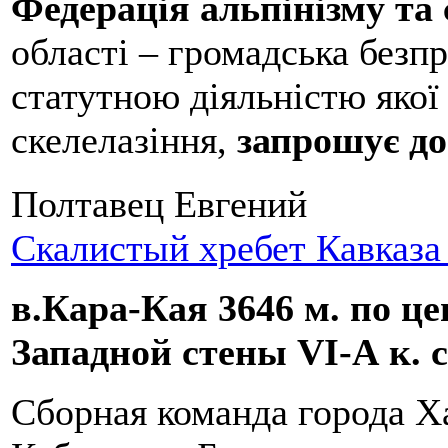
Федерація альпінізму та
області – громадська безпр
статутною діяльністю якої 
скелелазіння,
запрошує до
Полтавец Евгений
Скалистый хребет Кавказа
в.Кара-Кая 3646 м. по ц
Западной стены VI-А к. сл
Сборная команда города Х