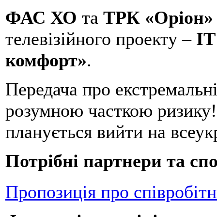
ФАС ХО
та
ТРК «Оріон»
телевізійного проекту –
ІТ
комфорт»
.
Передача про екстремальні
розумною часткою ризику! 
планується вийти на всеук
Потрібні партнери та сп
Пропозиція про співробітн