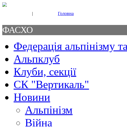
|
Головна
Свяжитесь с нами
Контакты
ФАСХО
Федерація альпінізму та
Альпклуб
Клуби, секції
СК "Вертикаль"
Новини
Альпінізм
Війна