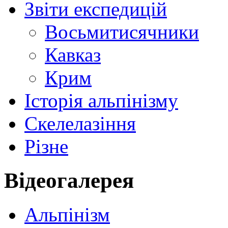
Звіти експедицій
Восьмитисячники
Кавказ
Крим
Історія альпінізму
Скелелазіння
Різне
Відеогалерея
Альпінізм