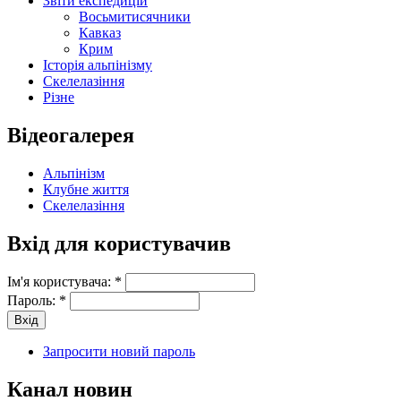
Звіти експедицій
Восьмитисячники
Кавказ
Крим
Історія альпінізму
Скелелазіння
Різне
Відеогалерея
Альпінізм
Клубне життя
Скелелазіння
Вхід для користувачив
Ім'я користувача:
*
Пароль:
*
Запросити новий пароль
Канал новин