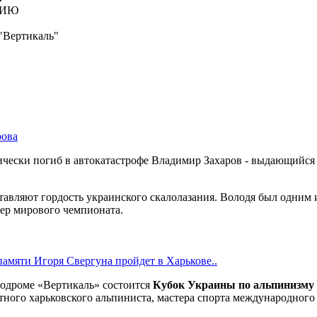
НИЮ
 "Вертикаль"
рова
рагически погиб в автокатастрофе Владимир Захаров - выдающийся
вляют гордость украинского скалолазания. Володя был одним и
зер мирового чемпионата.
амяти Игоря Свергуна пройдет в Харькове..
алодроме «Вертикаль» состоится
Кубок Украины по альпинизму
ного харьковского альпиниста, мастера спорта международного