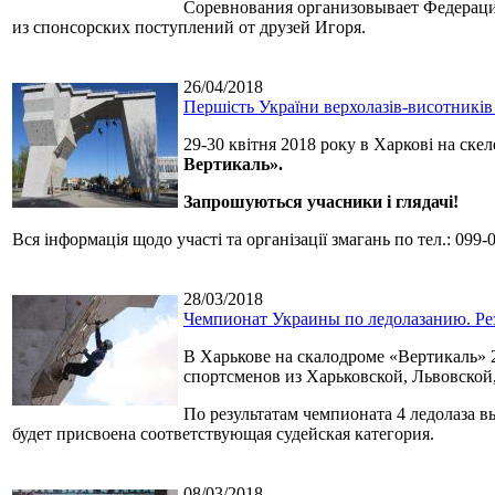
Соревнования организовывает Федераци
из спонсорских поступлений от друзей Игоря.
26/04/2018
Першість України верхолазів-висотників
29-30 квітня 2018 року в Харкові на ск
Вертикаль».
Запрошуються учасники і глядачі!
Вся інформація щодо участі та організації змагань по тел.: 099-0
28/03/2018
Чемпионат Украины по ледолазанию. Ре
В Харькове на скалодроме «Вертикаль» 
спортсменов из Харьковской, Львовской
По результатам чемпионата 4 ледолаза в
будет присвоена соответствующая судейская категория.
08/03/2018