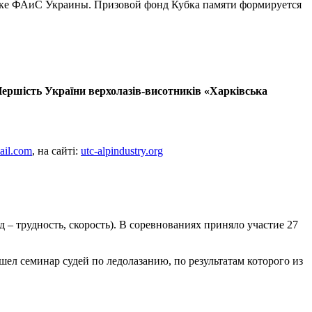
ржке ФАиС Украины. Призовой фонд Кубка памяти формируется
ершість України верхолазів-висотників «Харківська
ail.com
, на сайті:
utc-alpindustry.org
д – трудность, скорость). В соревнованиях приняло участие 27
ел семинар судей по ледолазанию, по результатам которого из