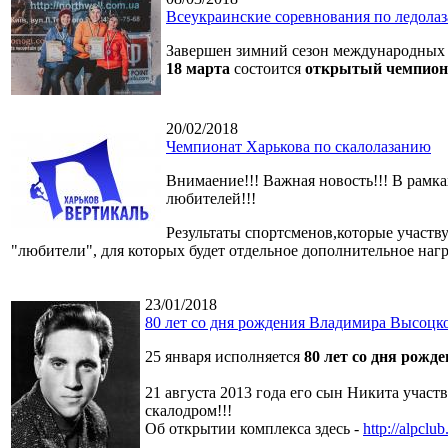
Всеукраинские соревнования по ледола
Завершен зимний сезон международных 
18 марта
состоится
открытый чемпион
20/02/2018
Чемпионат Харькова по скалолазанию
Внимаение!!! Важная новость!!! В рамка
любителей!!!
Результаты спортсменов,которые участв
"любители", для которых будет отдельное дополнительное наг
23/01/2018
80 лет со дня рождения Владимира Высоцк
25 января исполняется
80 лет со дня рож
21 августа 2013 года его сын Никита учас
скалодром!!!
Об открытии комплекса здесь -
http://alpcl