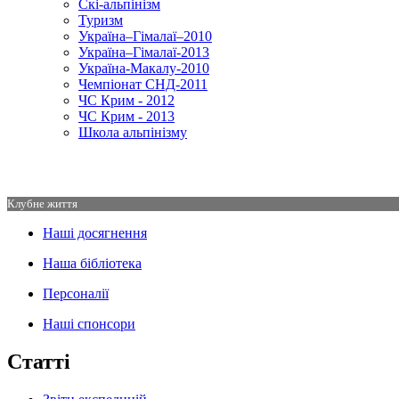
Скі-альпінізм
Туризм
Україна–Гімалаї–2010
Україна–Гімалаї-2013
Україна-Макалу-2010
Чемпіонат СНД-2011
ЧС Крим - 2012
ЧС Крим - 2013
Школа альпінізму
Клубне життя
Наші досягнення
Наша бібліотека
Персоналії
Наші спонсори
Статті