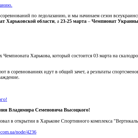
занию.
соревнований по ледолазанию, и мы начинаем сезон всеукраинс
ат Харьковской области
, а
23-25 марта
–
Чемпионат Украин
х Чемпионата Харькова, который состоится 03 марта на скалодро
уют в соревнованиях идут в общий зачет, а резльтаты спортсмен
раждение.
ого!
дения Владимира Семеновича Высоцкого!
твовал в открытии в Харькове Спортивного комплекса "Вертикал
ub.com.ua/node/4236