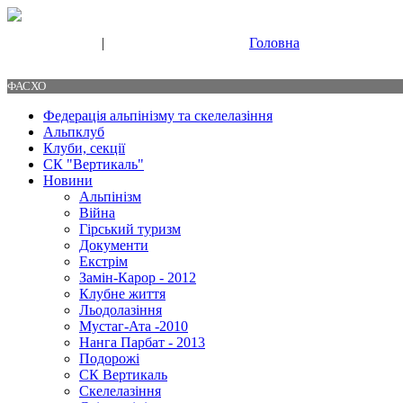
|
Головна
Свяжитесь с нами
Контакты
ФАСХО
Федерація альпінізму та скелелазіння
Альпклуб
Клуби, секції
СК "Вертикаль"
Новини
Альпінізм
Війна
Гірський туризм
Документи
Екстрім
Замін-Карор - 2012
Клубне життя
Льодолазіння
Мустаг-Ата -2010
Нанга Парбат - 2013
Подорожі
СК Вертикаль
Скелелазіння