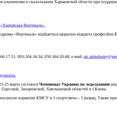
я альпинизма и скалолазания Харьковской области при подде
 «Харківська Вертикаль».
еледромы «Вертикаль» відбудеться щорычна відкрита професійна
П
66-17-51, 093-204-34-34, 050-364-20-68, e-mail:
utc.alpindustry@gm
зультаты.
23-25 марта состоялся
Чемпионат Украины по ледолазанию
(ви
, Одесской, Запорожской, Хмельницкой областей и г.Киева.
ыполнили норматив КМСУ и 3 спортсмена – 1 разряд. Также прош