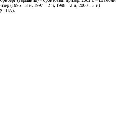
юрнберг (Германия) – бронзовый призер; 2002 г. – Шамони
р (1995 – 3-й, 1997 – 2-й, 1998 – 2-й, 2000 – 3-й)
 (США).