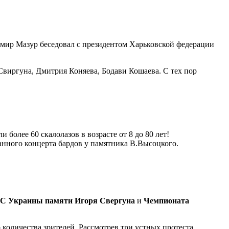
имир Мазур беседовал с президентом Харьковской федерации
Свиргуна, Дмитрия Коняева, Бодави Кошаева. С тех пор
более 60 скалолазов в возрасте от 8 до 80 лет!
нного концерта бардов у памятника В.Высоцкого.
С Украины памяти Игоря Свергуна
и
Чемпионата
количества зрителей. Рассмотрев три устных протеста,