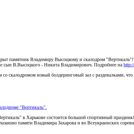
ткрыт памятник Владимиру Высоцкому и скалодром "Вертикаль"!
е сын В.Высоцкого - Никита Владимирович. Подробнее на
http:
ом со скалодромом новый болдеринговый зал с раздевалками, чт
алодроме "Вертикаль".
"Вертикаль" в Харькове состоится большой спортивный праздник!
лолазанию памяти Владимира Захарова и во Всеукраинских соре