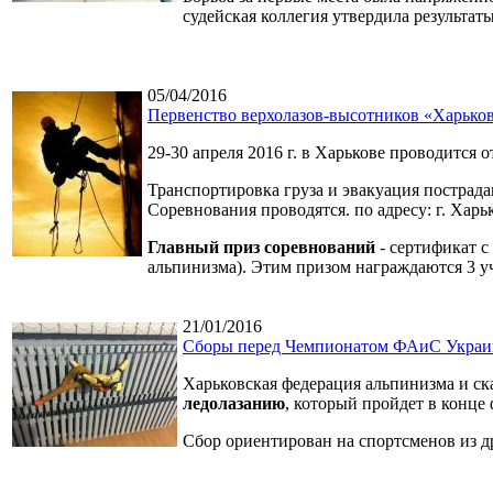
судейская коллегия утвердила результат
05/04/2016
Первенство верхолазов-высотников «Харько
29-30 апреля 2016 г. в Харькове проводится
Транспортировка груза и эвакуация пострад
Соревнования проводятся. по адресу: г. Хар
Главный приз соревнований
- сертификат 
альпинизма). Этим призом награждаются 3 уч
21/01/2016
Сборы перед Чемпионатом ФАиС Украи
Харьковская федерация альпинизма и ск
ледолазанию
, который пройдет в конце
Сбор ориентирован на спортсменов из д