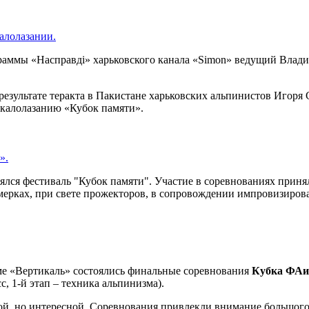
алолазании.
раммы «Насправді» харьковского канала «Simon» ведущий Влад
результате теракта в Пакистане харьковских альпинистов Игоря 
скалолазанию «Кубок памяти».
».
лся фестиваль "Кубок памяти". Участие в соревнованиях приняли 
ерках, при свете прожекторов, в сопровождении импровизирова
оме «Вертикаль» состоялись финальные соревнования
Кубка ФАи
, 1-й этап – техника альпинизма).
ой, но интересной. Соревнования привлекли внимание большого 