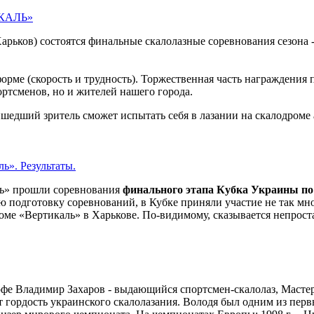
ИКАЛЬ»
Харьков) состоятся финальные скалолазные соревнования сезона 
орме (скорость и трудность). Торжественная часть награждения
ртсменов, но и жителей нашего города.
ришедший зритель сможет испытать себя в лазании на скалодром
ь». Результаты.
ль» прошли соревнования
финального этапа Кубка Украины по
 подготовку соревнований, в Кубке приняли участие не так мно
е «Вертикаль» в Харькове. По-видимому, сказывается непростая
рофе Владимир Захаров - выдающийся спортсмен-скалолаз, Масте
гордость украинского скалолазания. Володя был одним из перв