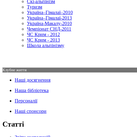
Скі-альпінізм
Туризм
Україна–Гімалаї–2010
Україна–Гімалаї-2013
Україна-Макалу-2010
Чемпіонат СНД-2011
ЧС Крим - 2012
ЧС Крим - 2013
Школа альпінізму
Клубне життя
Наші досягнення
Наша бібліотека
Персоналії
Наші спонсори
Статті