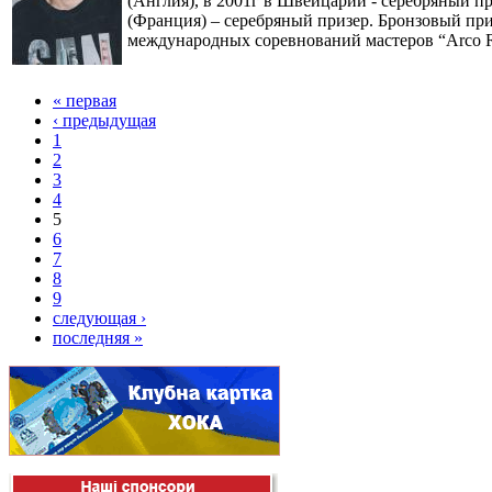
(Англия), в 2001г в Швейцарии - серебряный п
(Франция) – серебряный призер. Бронзовый призе
международных соревнований мастеров “Arco R
« первая
‹ предыдущая
1
2
3
4
5
6
7
8
9
следующая ›
последняя »