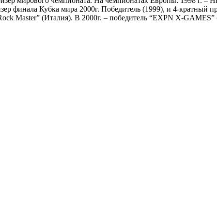
ризер мирового чемпионата. На чемпионатах Европы: 1998 г. – Н
р финала Кубка мира 2000г. Победитель (1999), и 4-кратный призе
ock Master” (Италия). В 2000г. – победитель “EXPN X-GAMES”