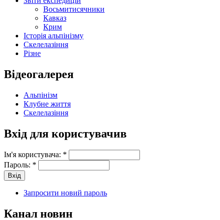
Звіти експедицій
Восьмитисячники
Кавказ
Крим
Історія альпінізму
Скелелазіння
Різне
Відеогалерея
Альпінізм
Клубне життя
Скелелазіння
Вхід для користувачив
Ім'я користувача:
*
Пароль:
*
Запросити новий пароль
Канал новин