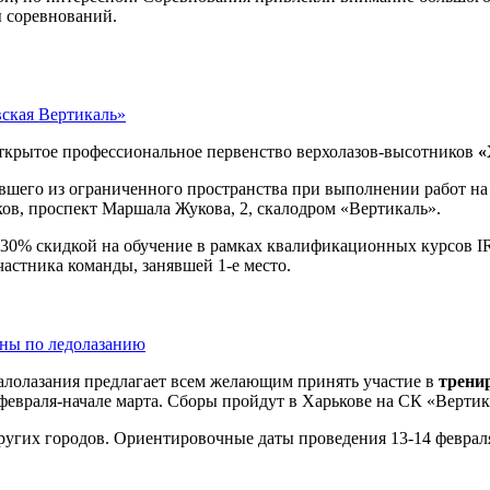
ы соревнований.
вская Вертикаль»
 открытое профессиональное первенство верхолазов-высотников
«
авшего из ограниченного пространства при выполнении работ на
ьков, проспект Маршала Жукова, 2, скалодром «Вертикаль».
с 30% скидкой на обучение в рамках квалификационных курсов
астника команды, занявшей 1-е место.
ны по ледолазанию
алолазания предлагает всем желающим принять участие в
трени
 февраля-начале марта. Сборы пройдут в Харькове на СК «Вертик
ругих городов. Ориентировочные даты проведения 13-14 февраля