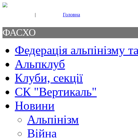
|
Головна
Свяжитесь с нами
Контакты
ФАСХО
Федерація альпінізму та
Альпклуб
Клуби, секції
СК "Вертикаль"
Новини
Альпінізм
Війна