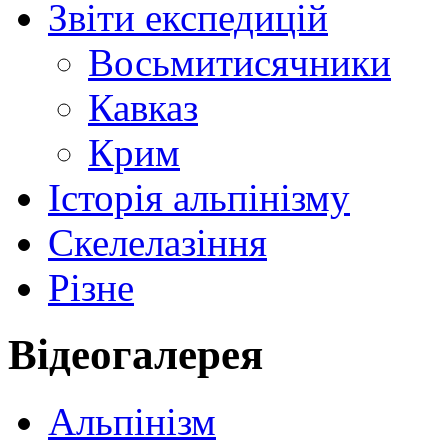
Звіти експедицій
Восьмитисячники
Кавказ
Крим
Історія альпінізму
Скелелазіння
Різне
Відеогалерея
Альпінізм