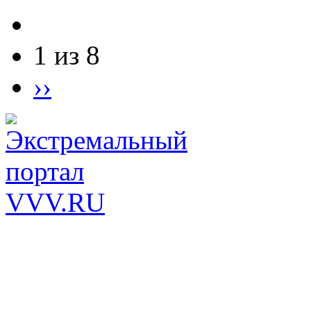
1 из 8
››