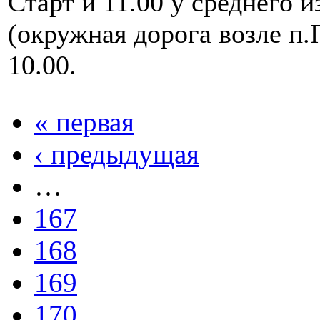
Старт и 11.00 у среднего 
(окружная дорога возле п.
10.00.
« первая
‹ предыдущая
…
167
168
169
170