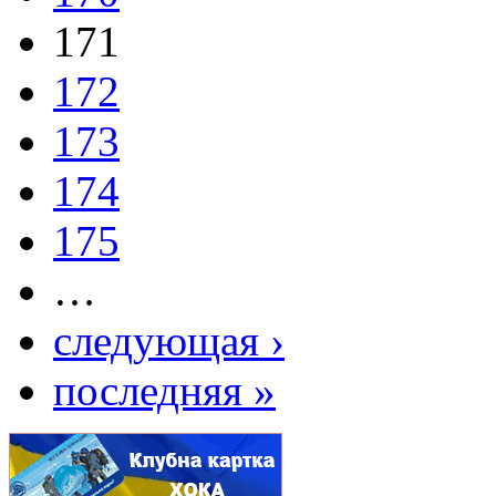
171
172
173
174
175
…
следующая ›
последняя »